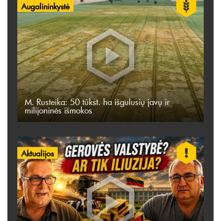
Augalininkystė
M. Rusteika: 50 tūkst. ha išgulusių javų ir
milijoninės išmokos
Aktualijos