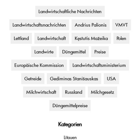
Landwirtschaftliche Nachrichten
Landwirtschaftsnachrichten
Andrius Palionis
VMVT
Lettland
Landwirtschaft
Kęstutis Mažeika
Polen
Landwirte
Düngemittel
Preise
Europäische Kommission
Landwirtschaftsministerium
Getreide
Gediminas Stanišauskas
USA
Milchwirtschaft
Russland
Milchgesetz
Düngemittelpreise
Kategorien
Litauen