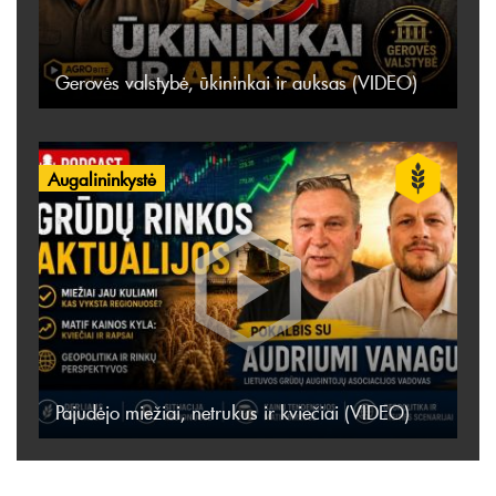
Gerovės valstybė, ūkininkai ir auksas (VIDEO)
Augalininkystė
Pajudėjo miežiai, netrukus ir kviečiai (VIDEO)