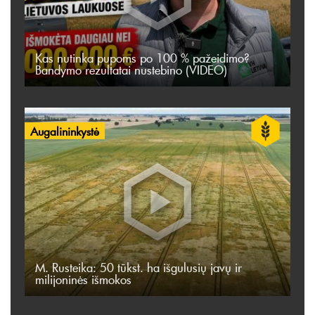
Kas nutinka pupoms po 100 % pažeidimo?
Bandymo rezultatai nustebino (VIDEO)
Augalininkystė
M. Rusteika: 50 tūkst. ha išgulusių javų ir
milijoninės išmokos