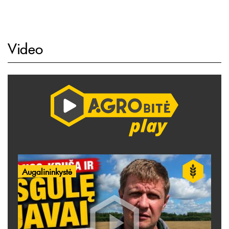
Video
Augalininkystė