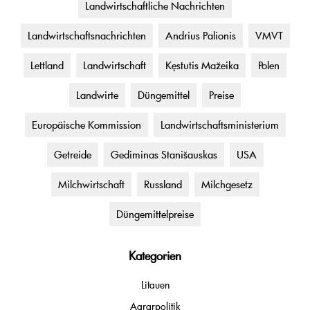
Landwirtschaftliche Nachrichten
Landwirtschaftsnachrichten
Andrius Palionis
VMVT
Lettland
Landwirtschaft
Kęstutis Mažeika
Polen
Landwirte
Düngemittel
Preise
Europäische Kommission
Landwirtschaftsministerium
Getreide
Gediminas Stanišauskas
USA
Milchwirtschaft
Russland
Milchgesetz
Düngemittelpreise
Kategorien
Litauen
Agrarpolitik