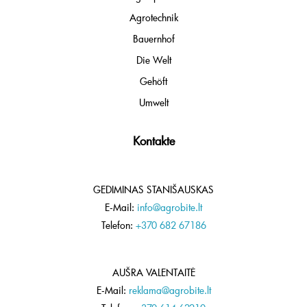
Agrotechnik
Bauernhof
Die Welt
Gehöft
Umwelt
Kontakte
GEDIMINAS STANIŠAUSKAS
E-Mail:
info@agrobite.lt
Telefon:
+370 682 67186
AUŠRA VALENTAITĖ
E-Mail:
reklama@agrobite.lt