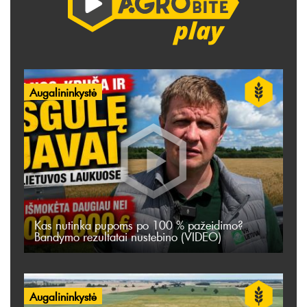
Augalininkystė
Kas nutinka pupoms po 100 % pažeidimo?
Bandymo rezultatai nustebino (VIDEO)
Augalininkystė