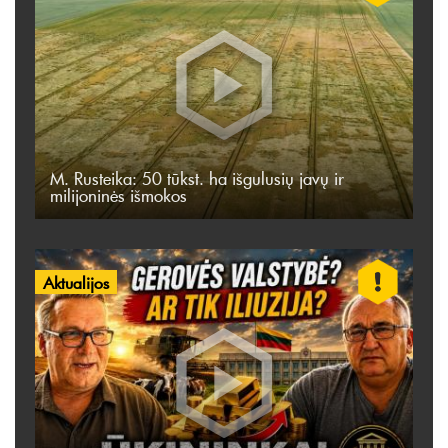
M. Rusteika: 50 tūkst. ha išgulusių javų ir
milijoninės išmokos
Aktualijos