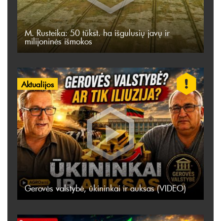
M. Rusteika: 50 tūkst. ha išgulusių javų ir
milijoninės išmokos
Aktualijos
Gerovės valstybė, ūkininkai ir auksas (VIDEO)