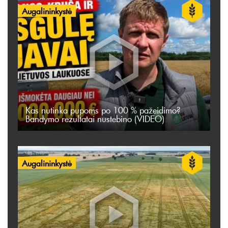
Augalininkystė
Kas nutinka pupoms po 100 % pažeidimo?
Bandymo rezultatai nustebino (VIDEO)
Augalininkystė