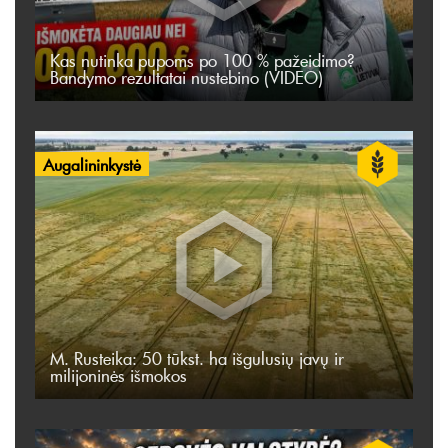
Kas nutinka pupoms po 100 % pažeidimo?
Bandymo rezultatai nustebino (VIDEO)
Augalininkystė
M. Rusteika: 50 tūkst. ha išgulusių javų ir
milijoninės išmokos