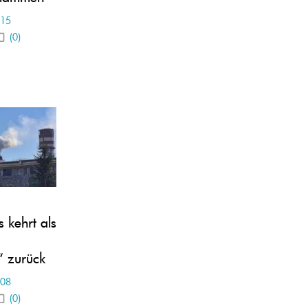
-15
(0)
 kehrt als
 zurück
-08
(0)