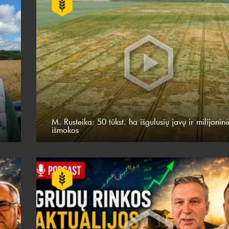
M. Rusteika: 50 tūkst. ha išgulusių javų ir milijonin
išmokos