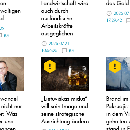
nen
Landwirtschaft wird
das Gold
waltigen
auch durch
2026-07
nd
ausländische
17:29:42
Arbeitskräfte
-22
ausgeglichen
(0)
2026-07-21
10:56:25
(0)
awandel
„Lietuviškas midus“
Brand im 
 nicht nur
will sein Image und
Pakruojis:
er: Was
seine strategische
in dem V
er und
Ausrichtung ändern
gehalten 
hancen
stand in