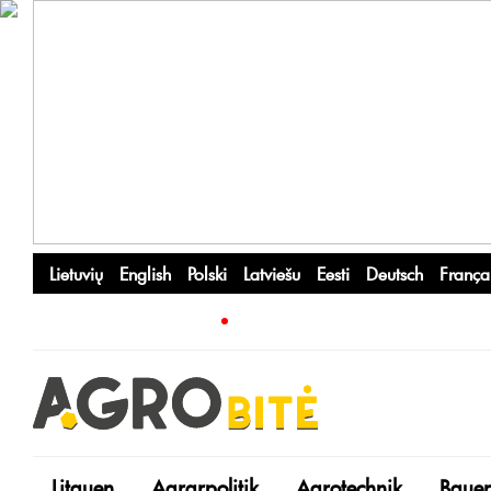
Lietuvių
English
Polski
Latviešu
Eesti
Deutsch
França
Litauen
Agrarpolitik
Agrotechnik
Bauer