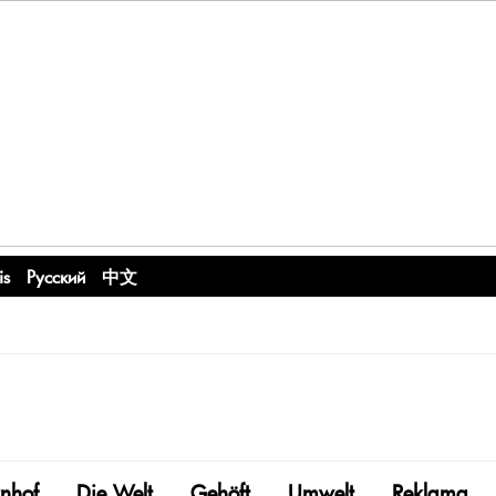
is
Русский
中文
nhof
Die Welt
Gehöft
Umwelt
Reklama