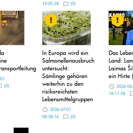
19:05:58
(0)
da
In Europa wird ein
Das Lebe
ine
Salmonellenausbruch
Land: Lan
ransportleitung
untersucht:
Laimas Ši
Sämlinge gehören
ein Hirte
-01
weiterhin zu den
(0)
2026-06
risikoreichsten
18:11:58
Lebensmittelgruppen
2026-07-01
08:38:16
(0)