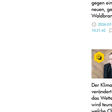
gegen ei
neuen, ge
Waldbra
2026-07
10:21:42
Der Klim
verändert
das Wett
wird teur
welche C