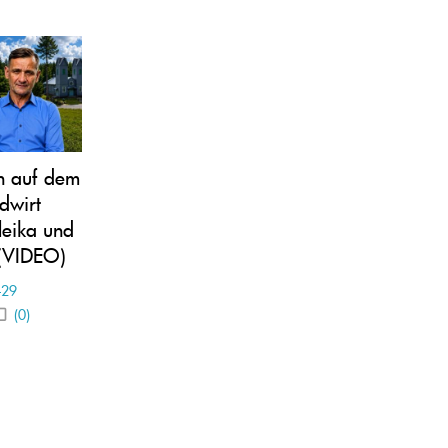
n auf dem
dwirt
leika und
 (VIDEO)
-29
(0)