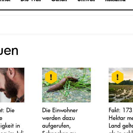
auen
t: Die
Die Einwohner
Fakt: 17
te
werden dazu
Hektar me
igkeit in
aufgerufen,
Land gelt
ieg im Juli
Schnecken zu
als in sc