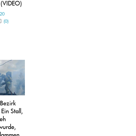
 (VIDEO)
-20
(0)
Bezirk
 Ein Stall,
ieh
wurde,
 Flammen