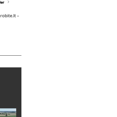
ter
obite.lt –