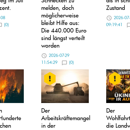
zent.
melden, doch
Zustand
möglicherweise
-08
2026-07
bleibt Hilfe aus:
(0)
09:19:41
Die 440.000 Euro
sind längst verteilt
worden
2026-07-29
11:54:29
(0)
n
Der
Der
Hunderte
Arbeitskräftemangel
Wohlfahrt
chen
in der
die Landw