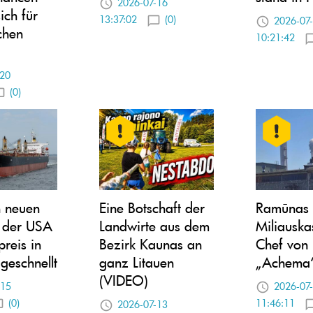
2026-07-16
ich für
13:37:02
(0)
2026-07
schen
10:21:42
-20
(0)
 neuen
Eine Botschaft der
Ramūnas
n der USA
Landwirte aus dem
Miliauskas
preis in
Bezirk Kaunas an
Chef von
geschnellt
ganz Litauen
„Achema“
(VIDEO)
-15
2026-07
(0)
11:46:11
2026-07-13