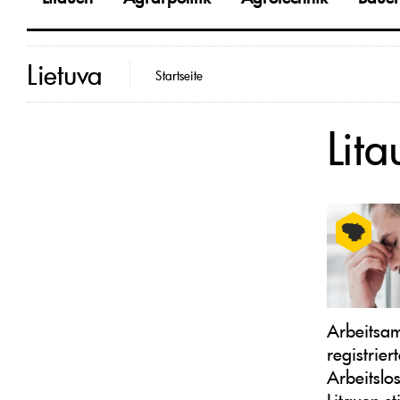
Lietuva
Startseite
Lit
Arbeitsam
registrier
Arbeitslos
Litauen st