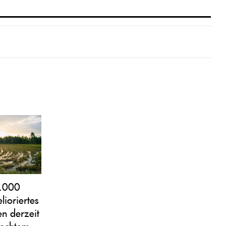
3.000
lioriertes
en derzeit
hlechtem