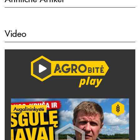
Video
Augalininkystė