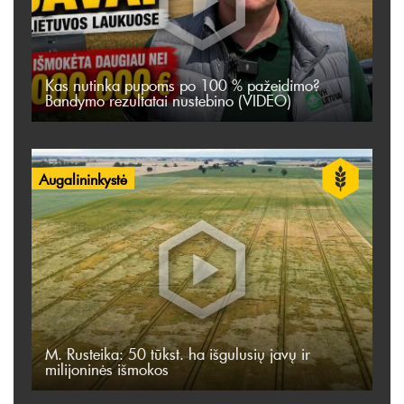
Kas nutinka pupoms po 100 % pažeidimo?
Bandymo rezultatai nustebino (VIDEO)
Augalininkystė
M. Rusteika: 50 tūkst. ha išgulusių javų ir
milijoninės išmokos