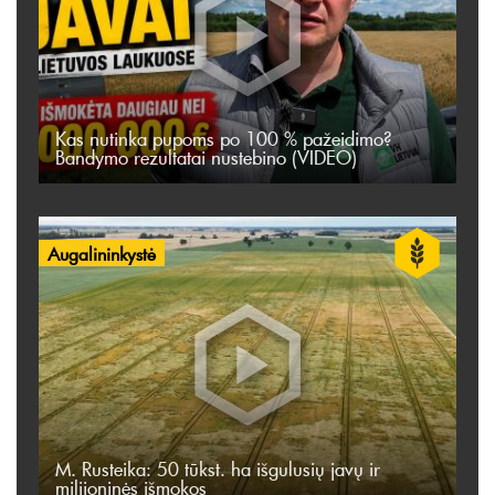
Kas nutinka pupoms po 100 % pažeidimo?
Bandymo rezultatai nustebino (VIDEO)
Augalininkystė
M. Rusteika: 50 tūkst. ha išgulusių javų ir
milijoninės išmokos