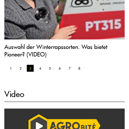
Auswahl der Winterrapssorten. Was bietet
Pioneer? (VIDEO)
1
2
3
4
5
6
7
8
Video