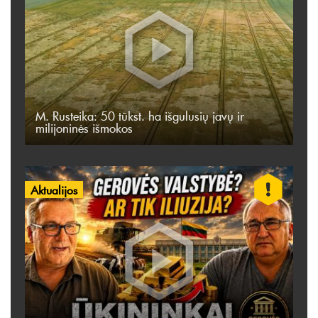
M. Rusteika: 50 tūkst. ha išgulusių javų ir
milijoninės išmokos
Aktualijos