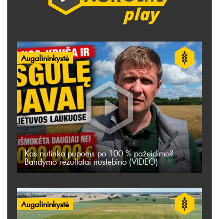
Augalininkystė
Kas nutinka pupoms po 100 % pažeidimo?
Bandymo rezultatai nustebino (VIDEO)
Augalininkystė