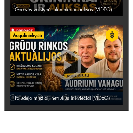
Gerovės valstybė, ūkininkai ir auksas (VIDEO)
Augalininkystė
Pajudėjo miežiai, netrukus ir kviečiai (VIDEO)