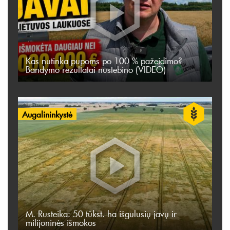
Kas nutinka pupoms po 100 % pažeidimo?
Bandymo rezultatai nustebino (VIDEO)
Augalininkystė
M. Rusteika: 50 tūkst. ha išgulusių javų ir
milijoninės išmokos