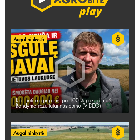
Augalininkystė
Kas nutinka pupoms po 100 % pažeidimo?
Bandymo rezultatai nustebino (VIDEO)
Augalininkystė