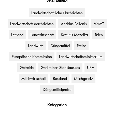
Jetzt beliebt
Landwirtschaftliche Nachrichten
Landwirtschaftsnachrichten
Andrius Palionis
VMVT
Lettland
Landwirtschaft
Kęstutis Mažeika
Polen
Landwirte
Düngemittel
Preise
Europäische Kommission
Landwirtschaftsministerium
Getreide
Gediminas Stanišauskas
USA
Milchwirtschaft
Russland
Milchgesetz
Düngemittelpreise
Kategorien