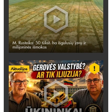
M. Rusteika: 50 tūkst. ha išgulusių javų ir
milijoninės išmokos
Aktualijos