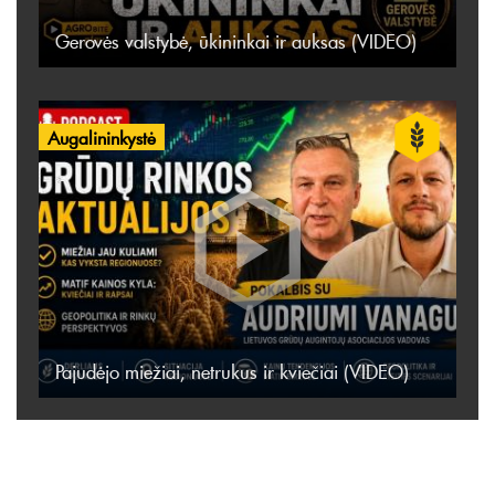
Gerovės valstybė, ūkininkai ir auksas (VIDEO)
Augalininkystė
Pajudėjo miežiai, netrukus ir kviečiai (VIDEO)