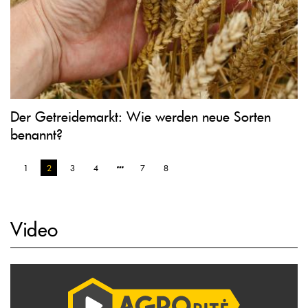
Der Getreidemarkt: Wie werden neue Sorten
benannt?
1
2
3
4
7
8
Video