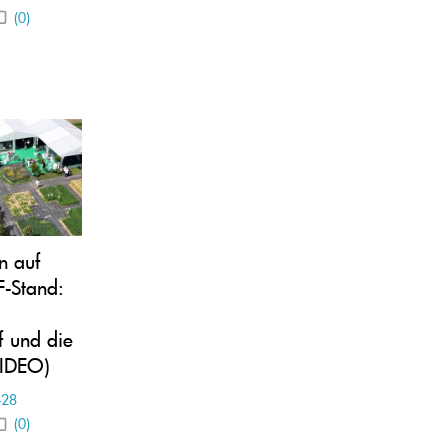
(0)
n auf
-Stand:
f und die
VIDEO)
-28
(0)