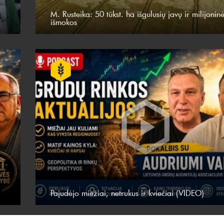
M. Rusteika: 50 tūkst. ha išgulusių javų ir milijonin
išmokos
Pajudėjo miežiai, netrukus ir kviečiai (VIDEO)