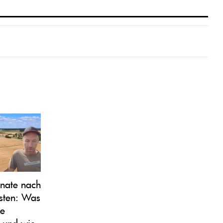
nate nach
sten: Was
ie
 und wie