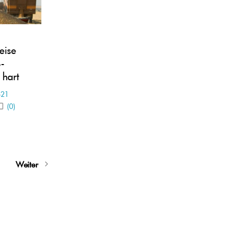
eise
S-
 hart
-21
(0)
Weiter