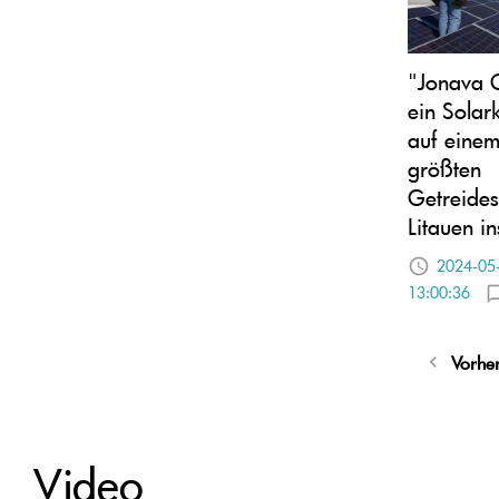
"Jonava G
ein Solar
auf einem
größten
Getreidesi
Litauen ins
2024-05
13:00:36
Vorhe
Video