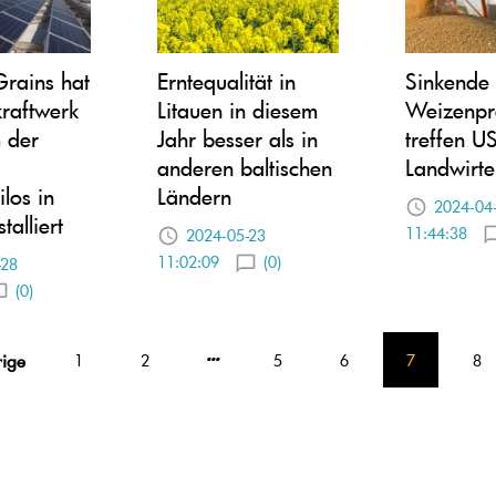
rains hat
Erntequalität in
Sinkende
kraftwerk
Litauen in diesem
Weizenpr
 der
Jahr besser als in
treffen U
anderen baltischen
Landwirte
los in
Ländern
2024-04
talliert
11:44:38
2024-05-23
11:02:09
(0)
-28
(0)
rige
1
2
5
6
7
8