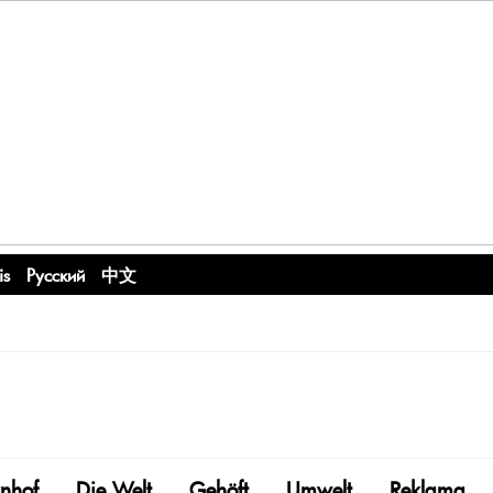
is
Русский
中文
nhof
Die Welt
Gehöft
Umwelt
Reklama