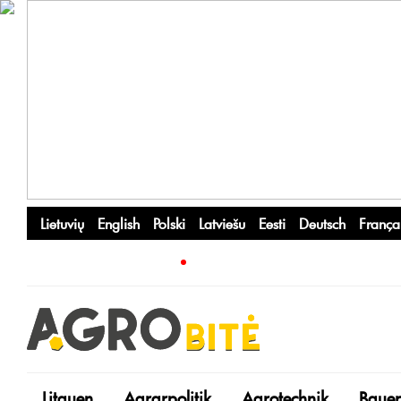
Lietuvių
English
Polski
Latviešu
Eesti
Deutsch
França
Litauen
Agrarpolitik
Agrotechnik
Bauer