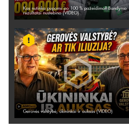
Kas nutinka pupoms po 100 % pažeidimo? Bandymo
rezultatai nustebino (VIDEO)
Gerovės valstybė, ūkininkai ir auksas (VIDEO)