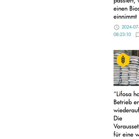
einen Bio
einnimmt
2024-07
08:23:10
"Lifosa h
Betrieb er
wiederau
Die
Vorausse
für eine w