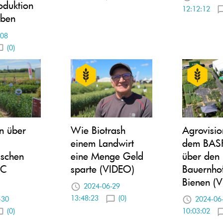
roduktion
12:12:12
eben
-08
(0)
n über
Wie Biotrash
Agrovisio
einem Landwirt
dem BASF
ischen
eine Menge Geld
über den
MC
sparte (VIDEO)
Bauernho
Bienen (
2024-06-29
13:48:23
(0)
-30
2024-06
(0)
10:03:02