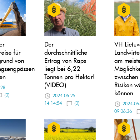
er
Der
VH Lietuv
eise für
durchschnittliche
Landwirte
grund von
Ertrag von Raps
am meiste
ngsengpässen
liegt bei 6,22
Möglichke
en
Tonnen pro Hektar!
zwischen
(VIDEO)
Risiken w
-28
können
(0)
2024-06-25
14:14:54
(0)
2024-06
09:06:36