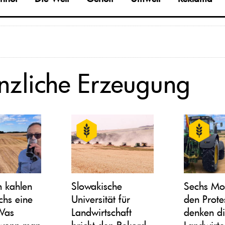
anzliche Erzeugung
m kahlen
Slowakische
Sechs Mo
chs eine
Universität für
den Prote
 Was
Landwirtschaft
denken d
 wenn man
bricht den Rekord
Landwirte