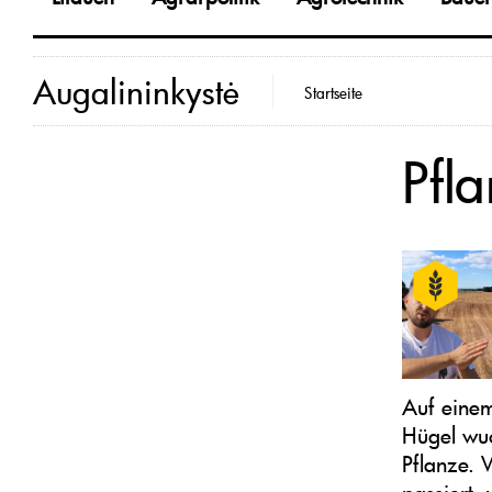
Augalininkystė
Startseite
Pfl
Auf eine
Hügel wu
Pflanze.
passiert,