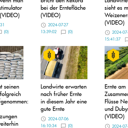
stimulator
bei der Erntefläche
sieht es m
 (VIDEO)
(VIDEO)
Weizener
(VIDEO)
-31
2024-07-27
(0)
13:39:02
(0)
2024-07
15:41:37
at seinen
Landwirte erwarten
Ernte am
folgreich
nach früher Ernte
Zusammen
fgenommen:
in diesem Jahr eine
Flüsse N
gute Ernte
und Duby
tzungen
(VIDEO)
2024-07-06
eiterhin
16:10:34
(0)
2024-07