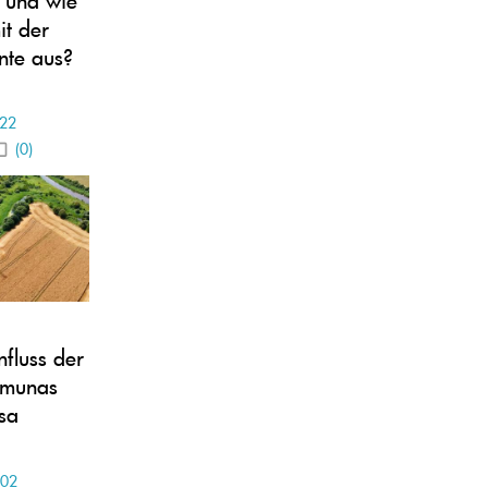
it der
nte aus?
-22
(0)
fluss der
emunas
sa
-02