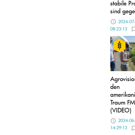
stabile P
sind geg
2024-07
08:23:13
Agrovisio
den
amerikan
Traum F
(VIDEO)
2024-06
14:29:13