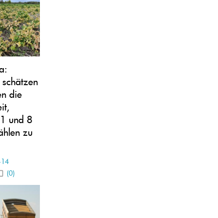
a:
 schätzen
n die
it,
 1 und 8
ählen zu
-14
(0)