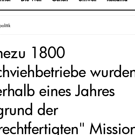
olitik
ezu 1800
chviehbetriebe wurde
erhalb eines Jahres
grund der
rechtfertigten" Missio