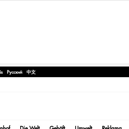
is
Русский
中文
nhof
Die Welt
Gehöft
Umwelt
Reklama