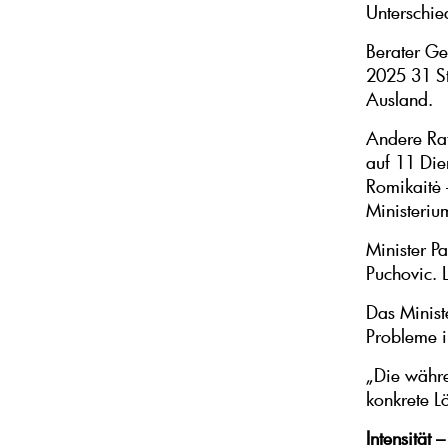
Unterschied
Berater Ge
2025 31 St
Ausland.
Andere Rat
auf 11 Die
Romikaitė 
Ministerium
Minister P
Puchovic. 
Das Minist
Probleme i
„Die währe
konkrete L
Intensität 