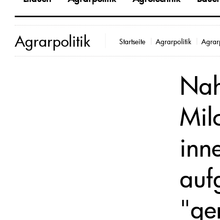
Agrarpolitik
Startseite
Agrarpolitik
Agrarp
Nah
Mil
inn
auf
"ge