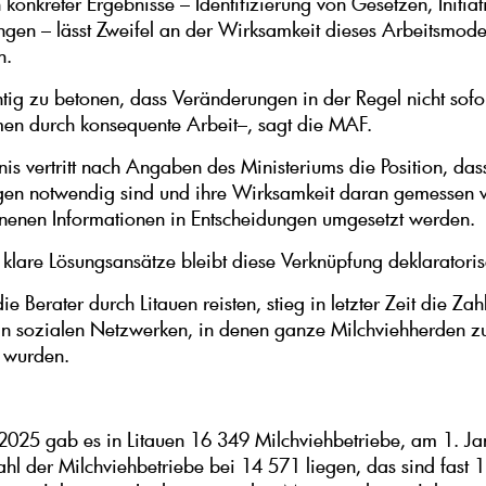
 konkreter Ergebnisse – Identifizierung von Gesetzen, Initia
gen – lässt Zweifel an der Wirksamkeit dieses Arbeitsmode
n.
htig zu betonen, dass Veränderungen in der Regel nicht sofor
en durch konsequente Arbeit–, sagt die MAF.
nis vertritt nach Angaben des Ministeriums die Position, das
en notwendig sind und ihre Wirksamkeit daran gemessen w
enen Informationen in Entscheidungen umgesetzt werden.
klare Lösungsansätze bleibt diese Verknüpfung deklaratoris
 Berater durch Litauen reisten, stieg in letzter Zeit die Zah
n sozialen Netzwerken, in denen ganze Milchviehherden z
 wurden.
2025 gab es in Litauen 16 349 Milchviehbetriebe, am 1. J
ahl der Milchviehbetriebe bei 14 571 liegen, das sind fast 