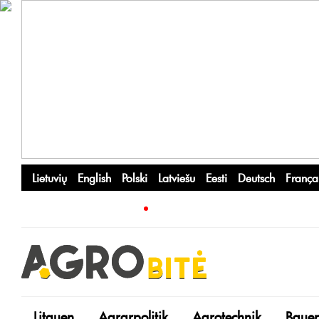
Lietuvių
English
Polski
Latviešu
Eesti
Deutsch
França
Litauen
Agrarpolitik
Agrotechnik
Bauer