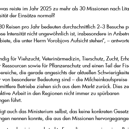
vas reiste im Jahr 2025 zu mehr als 30 Missionen nach Litau
sität der Einsätze normal?
30 Reisen pro Jahr bedeuten durchschnittlich 2–3 Besuche 
se Intensität nicht ungewöhnlich ist, insbesondere in Anbetr
biete, die unter Herrn Vorobjovs Aufsicht stehen“, – antwort
ändig für Viehzucht, Veterinärmedizin, Tierschutz, Zucht, Erh
r Ressourcen sowie für Pflanzenschutz und einen Teil der Fis
Bereiche, die gerade angesichts der aktuellen Schwierigkeit
r von besonderer Bedeutung sind – die Milcheinkaufspreise
 mittlere Betriebe ziehen sich aus dem Markt zurück. Dies ze
 aktive Arbeit in den Regionen nicht immer zu spürbaren
gen führt.
tigt auch das Ministerium selbst, das keine konkreten Geset
ngen nennen konnte, die aus den Missionen hervorgegangen