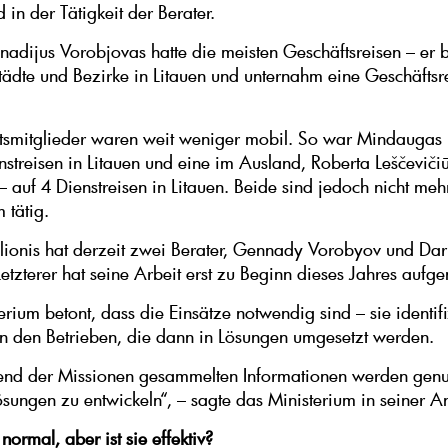
 in der Tätigkeit der Berater.
nadijus Vorobjovas hatte die meisten Geschäftsreisen – er 
ädte und Bezirke in Litauen und unternahm eine Geschäftsre
smitglieder waren weit weniger mobil. So war Mindaugas P
nstreisen in Litauen und eine im Ausland, Roberta Leščevičiū
– auf 4 Dienstreisen in Litauen. Beide sind jedoch nicht meh
 tätig.
alionis hat derzeit zwei Berater, Gennady Vorobyov und Dar
Letzterer hat seine Arbeit erst zu Beginn dieses Jahres auf
erium betont, dass die Einsätze notwendig sind – sie identif
n den Betrieben, die dann in Lösungen umgesetzt werden.
nd der Missionen gesammelten Informationen werden genu
ösungen zu entwickeln“, – sagte das Ministerium in seiner A
– normal, aber ist sie effektiv?