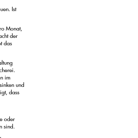
en. Ist
pro Monat,
acht der
et das
altung
cherei.
en im
 sinken und
igt, dass
ze oder
 sind.