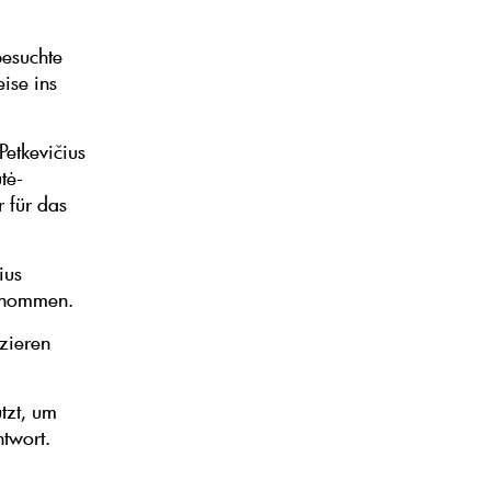
besuchte
ise ins
etkevičius
tė-
r für das
ius
genommen.
izieren
tzt, um
ntwort.