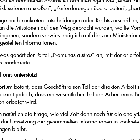
worten dominieren abstrakte Formulierungen wie „einen Bei
„Diskussionen anstoßen“, „Anforderungen überarbeiten“, „hart
age nach konkreten Entscheidungen oder Rechtsvorschriften,
an die Missionen auf den Weg gebracht wurden, wollte Voro
eingehen, sondern verwies lediglich auf die vom Ministerium
gestellten Informationen.
vas gehört der Partei „Nemunas aušros“ an, mit der er erfol
 kandidierte.
lionis unterstützt
erium betont, dass Geschäftsreisen Teil der direkten Arbeit s
iziert jedoch, dass ein wesentlicher Teil der Arbeit eines B
en erledigt wird.
ich natürlich die Frage, wie viel Zeit dann noch für die analyt
 die Umsetzung der gesammelten Informationen in konkrete
ngen bleibt.