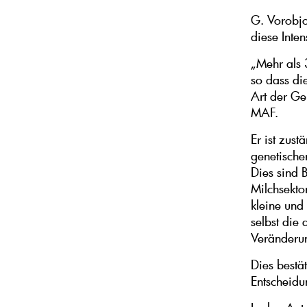
G. Vorobjo
diese Inten
„Mehr als 
so dass die
Art der Ge
MAF.
Er ist zust
genetische
Dies sind 
Milchsekto
kleine und
selbst die
Veränderun
Dies bestä
Entscheidu