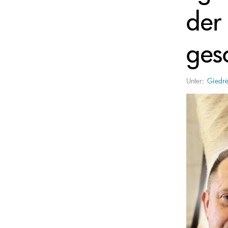
der 
ges
Unter:
Giedrė