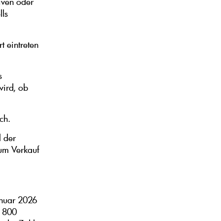
tiven oder
lls
t eintreten
s
ird, ob
ch.
l der
um Verkauf
anuar 2026
1 800