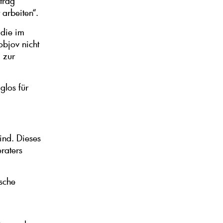
trag
 arbeiten“.
 die im
bjov nicht
 zur
glos für
ind. Dieses
eraters
ische