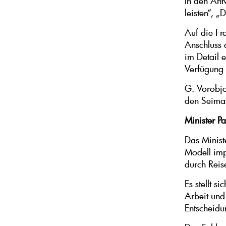
In den Ant
leisten“, 
Auf die Fr
Anschluss 
im Detail 
Verfügung 
G. Vorobjo
den Seimas
Minister Pa
Das Minist
Modell impl
durch Reis
Es stellt s
Arbeit und
Entscheidu