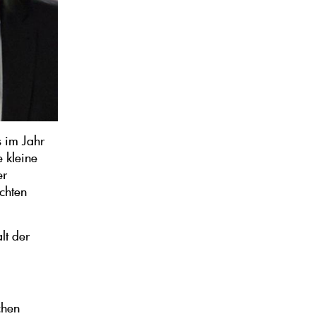
s im Jahr
 kleine
er
echten
lt der
chen