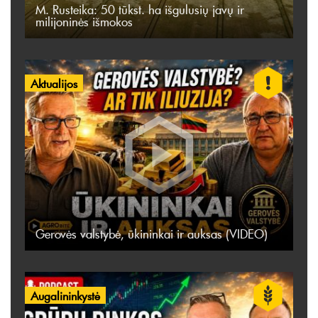
M. Rusteika: 50 tūkst. ha išgulusių javų ir
milijoninės išmokos
Aktualijos
Gerovės valstybė, ūkininkai ir auksas (VIDEO)
Augalininkystė