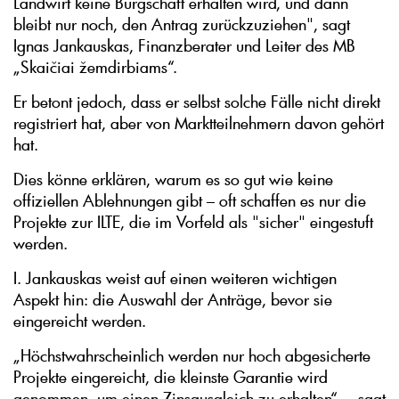
Landwirt keine Bürgschaft erhalten wird, und dann
bleibt nur noch, den Antrag zurückzuziehen", sagt
Ignas Jankauskas, Finanzberater und Leiter des MB
„Skaičiai žemdirbiams“.
Er betont jedoch, dass er selbst solche Fälle nicht direkt
registriert hat, aber von Marktteilnehmern davon gehört
hat.
Dies könne erklären, warum es so gut wie keine
offiziellen Ablehnungen gibt – oft schaffen es nur die
Projekte zur ILTE, die im Vorfeld als "sicher" eingestuft
werden.
I. Jankauskas weist auf einen weiteren wichtigen
Aspekt hin: die Auswahl der Anträge, bevor sie
eingereicht werden.
„Höchstwahrscheinlich werden nur hoch abgesicherte
Projekte eingereicht, die kleinste Garantie wird
genommen, um einen Zinsausgleich zu erhalten“, – sagt