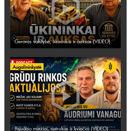
Gerovės valstybė, ūkininkai ir auksas (VIDEO)
Augalininkystė
Pajudėjo miežiai, netrukus ir kviečiai (VIDEO)