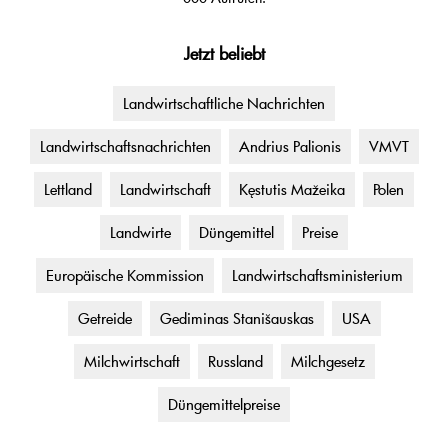
Jetzt beliebt
Landwirtschaftliche Nachrichten
Landwirtschaftsnachrichten
Andrius Palionis
VMVT
Lettland
Landwirtschaft
Kęstutis Mažeika
Polen
Landwirte
Düngemittel
Preise
Europäische Kommission
Landwirtschaftsministerium
Getreide
Gediminas Stanišauskas
USA
Milchwirtschaft
Russland
Milchgesetz
Düngemittelpreise