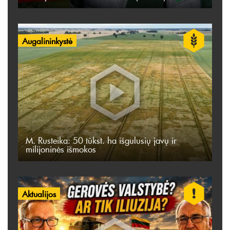
Augalininkystė
M. Rusteika: 50 tūkst. ha išgulusių javų ir
milijoninės išmokos
Aktualijos