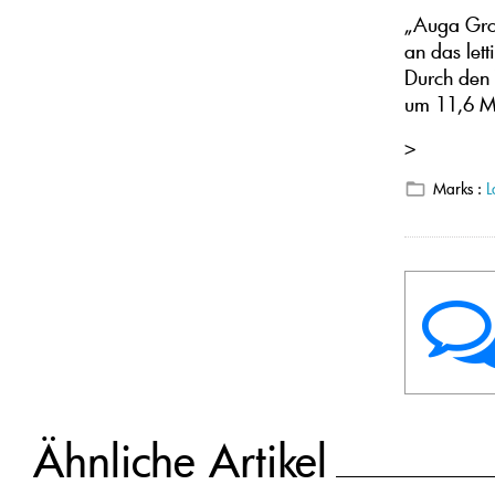
„Auga Grou
an das let
Durch den 
um 11,6 Mi
>
Marks :
L
Ähnliche Artikel