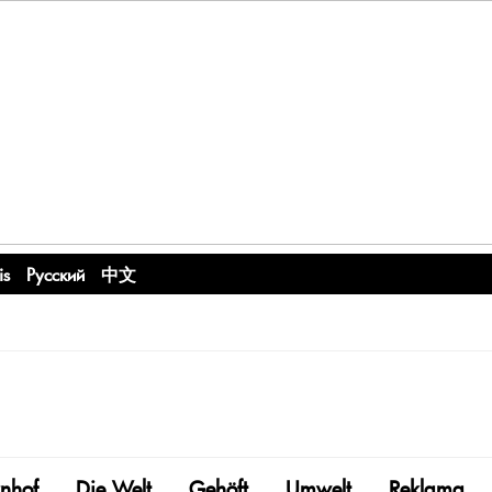
is
Русский
中文
nhof
Die Welt
Gehöft
Umwelt
Reklama