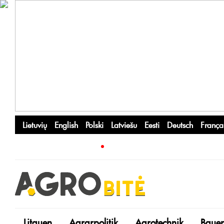
Lietuvių
English
Polski
Latviešu
Eesti
Deutsch
França
Litauen
Agrarpolitik
Agrotechnik
Bauer