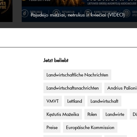
Pajudėjo miežiai, netrukus ir kviečiai (VIDEO)
Jetzt beliebt
Landwirtschaftliche Nachrichten
Landwirtschaftsnachrichten
Andrius Palioni
VMVT
Lettland
Landwirtschaft
Kęstutis Mažeika
Polen
Landwirte
Dü
Preise
Europäische Kommission