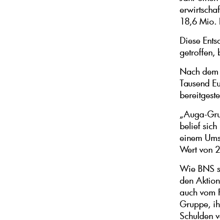
erwirtscha
18,6 Mio. 
Diese Ents
getroffen,
Nach dem 
Tausend Eu
bereitgestel
„Auga-Grup
belief sic
einem Ums
Wert von 2
Wie BNS sc
den Aktio
auch vom R
Gruppe, ih
Schulden v