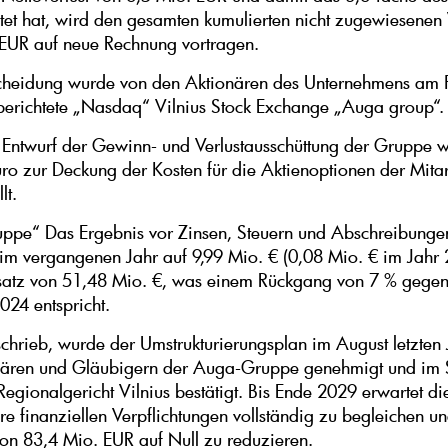
ftet hat, wird den gesamten kumulierten nicht zugewiesenen 
EUR auf neue Rechnung vortragen.
cheidung wurde von den Aktionären des Unternehmens am F
 berichtete „Nasdaq“ Vilnius Stock Exchange „Auga group“.
Entwurf der Gewinn- und Verlustausschüttung der Gruppe 
ro zur Deckung der Kosten für die Aktienoptionen der Mitar
lt.
pe“ Das Ergebnis vor Zinsen, Steuern und Abschreibunge
h im vergangenen Jahr auf 9,99 Mio. € (0,08 Mio. € im Jahr 
atz von 51,48 Mio. €, was einem Rückgang von 7 % gege
024 entspricht.
hrieb, wurde der Umstrukturierungsplan im August letzten 
nären und Gläubigern der Auga-Gruppe genehmigt und im
egionalgericht Vilnius bestätigt. Bis Ende 2029 erwartet d
re finanziellen Verpflichtungen vollständig zu begleichen un
on 83,4 Mio. EUR auf Null zu reduzieren.