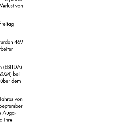
Verlust von
reitag
wurden 469
beiter
n (EBITDA)
2024) bei
nüber dem
Jahres von
 September
ie Auga-
d ihre