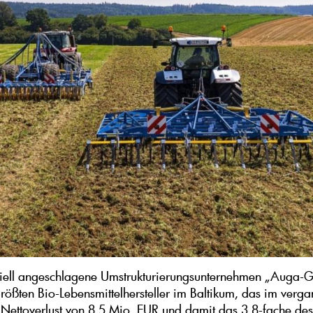
iell angeschlagene Umstrukturierungsunternehmen „Auga-
größten Bio-Lebensmittelhersteller im Baltikum, das im verg
 Nettoverlust von 8,5 Mio. EUR und damit das 3,8-fache des