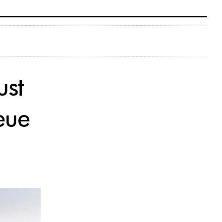
ust
eue