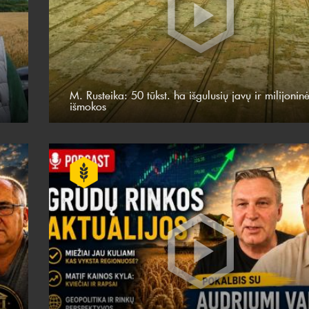
M. Rusteika: 50 tūkst. ha išgulusių javų ir milijonin
išmokos