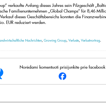
p“ verkaufte Anfang dieses Jahres sein Pilzgeschäft „Balt
tische Familienunternehmen „Global Champs“ für 8,46 Milli
Verkauf dieses Geschäftsbereichs konnten die Finanzverbind
o. EUR reduziert werden.
andwirtschaftliche Nachrichten
,
Growing Group
,
Verluste
,
Verlustvortrag
.
Norėdami komentuoti prisijunkite prie facebook