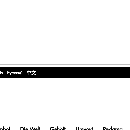
is
Русский
中文
nhof
Die Welt
Gehöft
Umwelt
Reklama