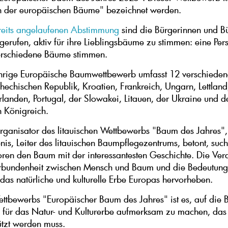
n der europäischen Bäume" bezeichnet werden.
reits angelaufenen Abstimmung
sind die Bürgerinnen und B
gerufen, aktiv für ihre Lieblingsbäume zu stimmen: eine Per
erschiedene Bäume stimmen.
ährige Europäische Baumwettbewerb umfasst 12 verschiede
chechischen Republik, Kroatien, Frankreich, Ungarn, Lettland
landen, Portugal, der Slowakei, Litauen, der Ukraine und 
n Königreich.
ganisator des litauischen Wettbewerbs "Baum des Jahres", 
nis, Leiter des litauischen Baumpflegezentrums, betont, suc
ren den Baum mit der interessantesten Geschichte. Die Vera
erbundenheit zwischen Mensch und Baum und die Bedeutung
das natürliche und kulturelle Erbe Europas hervorheben.
ettbewerbs "Europäischer Baum des Jahres" ist es, auf die
für das Natur- und Kulturerbe aufmerksam zu machen, das 
tzt werden muss.