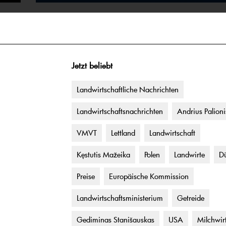
Jetzt beliebt
Landwirtschaftliche Nachrichten
Landwirtschaftsnachrichten
Andrius Palioni
VMVT
Lettland
Landwirtschaft
Kęstutis Mažeika
Polen
Landwirte
Dü
Preise
Europäische Kommission
Landwirtschaftsministerium
Getreide
Gediminas Stanišauskas
USA
Milchwir