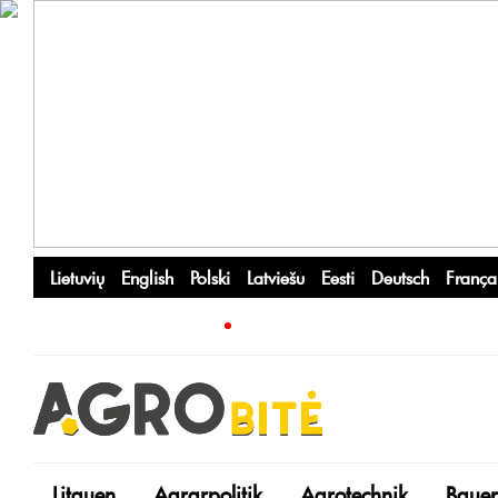
Lietuvių
English
Polski
Latviešu
Eesti
Deutsch
França
Litauen
Agrarpolitik
Agrotechnik
Bauer