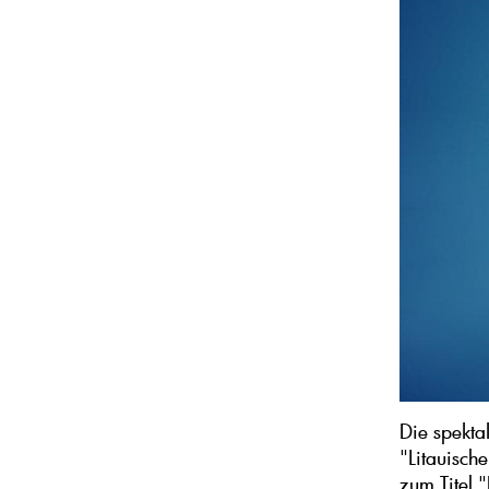
Die spekta
"Litauisch
zum Titel 