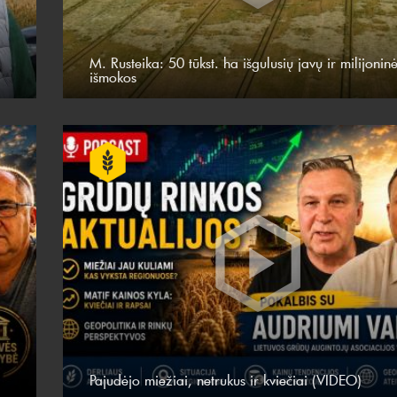
M. Rusteika: 50 tūkst. ha išgulusių javų ir milijonin
išmokos
Pajudėjo miežiai, netrukus ir kviečiai (VIDEO)