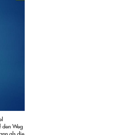
el
uf den Weg
ann als die