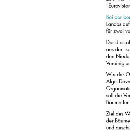
"Eurovisio
Bei der be
Landes auf
für zwei v
Der diesj
aus der Ts
den Nieder
Vereinigte
Wie der Or
Algis Dave
Organisato
soll die V
Bäume für 
Ziel des W
der Bäume 
und geschü