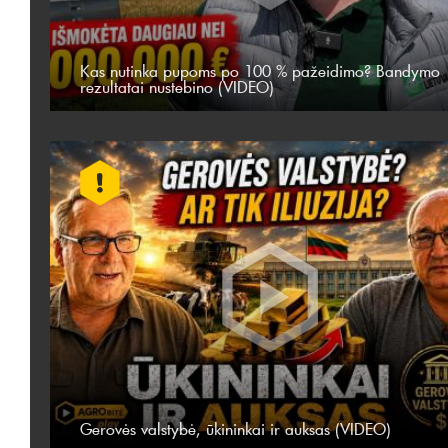
Kas nutinka pupoms po 100 % pažeidimo? Bandymo
rezultatai nustebino (VIDEO)
Gerovės valstybė, ūkininkai ir auksas (VIDEO)