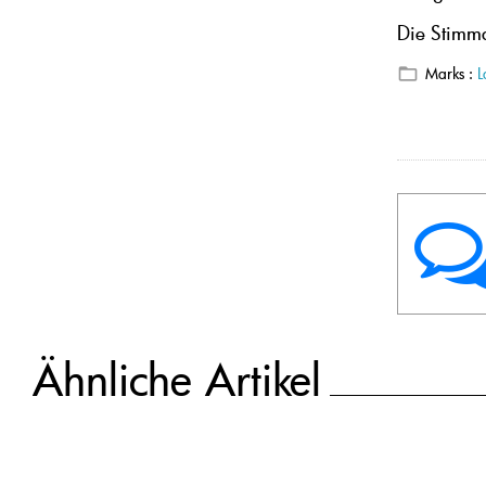
Die Stimma
Marks :
L
Ähnliche Artikel