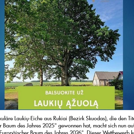
kuläre Laukių-Eiche aus Rukiai (Bezirk Skuodas), die den Tit
er Baum des Jahres 2025" gewonnen hat, macht sich nun a
"Europäischer Baum des Jahres 2026". Dieser Wettbewerb k