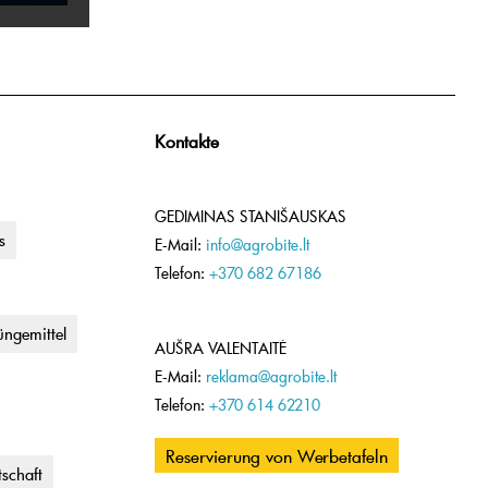
Kontakte
GEDIMINAS STANIŠAUSKAS
s
E-Mail:
info@agrobite.lt
Telefon:
+370 682 67186
ngemittel
AUŠRA VALENTAITĖ
E-Mail:
reklama@agrobite.lt
Telefon:
+370 614 62210
Reservierung von Werbetafeln
tschaft