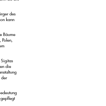
ürger des
son kann
ne Bäume
, Polen,
dem
Sigitas
hen die
nstaltung
 der
 Bedeutung
gepflegt