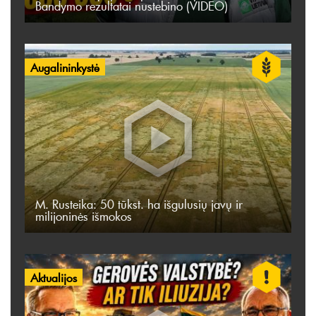
Bandymo rezultatai nustebino (VIDEO)
Augalininkystė
M. Rusteika: 50 tūkst. ha išgulusių javų ir
milijoninės išmokos
Aktualijos