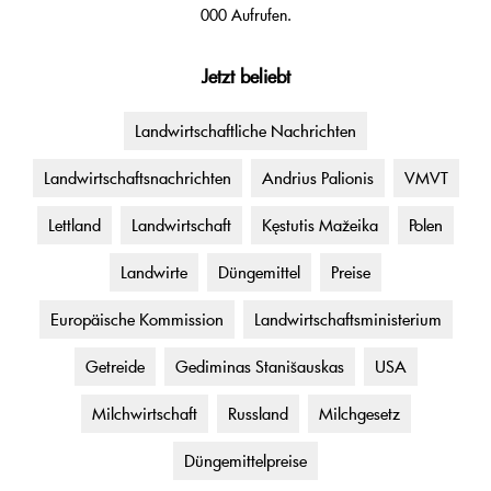
000 Aufrufen.
Jetzt beliebt
Landwirtschaftliche Nachrichten
Landwirtschaftsnachrichten
Andrius Palionis
VMVT
Lettland
Landwirtschaft
Kęstutis Mažeika
Polen
Landwirte
Düngemittel
Preise
Europäische Kommission
Landwirtschaftsministerium
Getreide
Gediminas Stanišauskas
USA
Milchwirtschaft
Russland
Milchgesetz
Düngemittelpreise