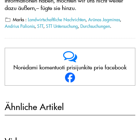
Informationen haben, möchten wir uns nicht weiter
dazu äußern,– fügte sie hinzu.
Marks :
Landwirtschaftliche Nachrichten
,
Arūnas Jagminas
,
Andrius Palionis
,
STT
,
STT Untersuchung
,
Durchsuchungen
.
Norėdami komentuoti prisijunkite prie facebook
Ähnliche Artikel