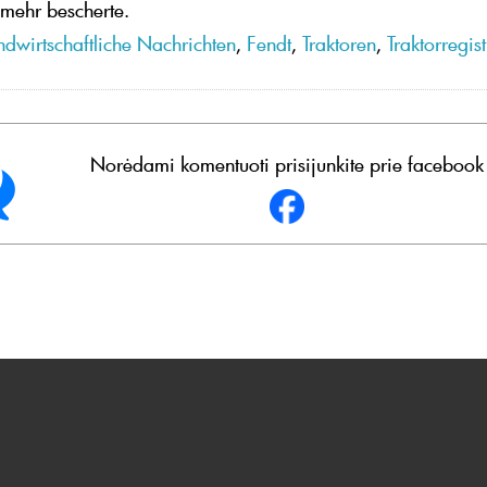
mehr bescherte.
ndwirtschaftliche Nachrichten
,
Fendt
,
Traktoren
,
Traktorregis
Norėdami komentuoti prisijunkite prie facebook