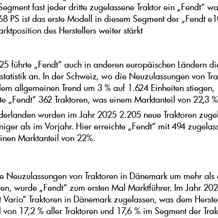
egment fast jeder dritte zugelassene Traktor ein „Fendt“ war
68 PS ist das erste Modell in diesem Segment der „Fendt e1
ktposition des Herstellers weiter stärkt
25 führte „Fendt“ auch in anderen europäischen Ländern di
statistik an. In der Schweiz, wo die Neuzulassungen von Tra
em allgemeinen Trend um 3 % auf 1.624 Einheiten stiegen,
te „Fendt“ 362 Traktoren, was einem Marktanteil von 22,3 % 
derlanden wurden im Jahr 2025 2.205 neue Traktoren zuge
iger als im Vorjahr. Hier erreichte „Fendt“ mit 494 zugela
einen Marktanteil von 22%.
 Neuzulassungen von Traktoren in Dänemark um mehr als e
en, wurde „Fendt“ zum ersten Mal Marktführer. Im Jahr 20
 Vario“ Traktoren in Dänemark zugelassen, was dem Herstel
l von 17,2 % aller Traktoren und 17,6 % im Segment der Trak