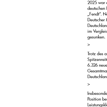
2025 war e
deutschen 
„Fendt“. N
Deutscher
Deutschlan
im Verglei
gesunken.
>
Trotz des 
Spitzenrei
6.326 neue
Gesamtmarkt
Deutschlan
>
Insbesonde
Position b
Leistungsk