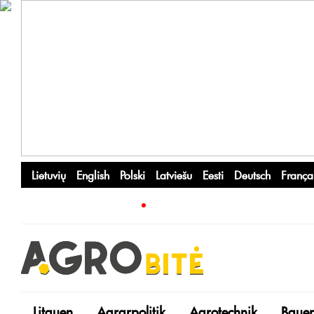
Lietuvių
English
Polski
Latviešu
Eesti
Deutsch
França
Litauen
Agrarpolitik
Agrotechnik
Bauer