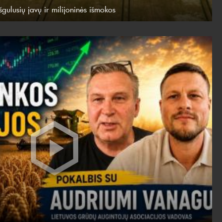
šgulusių javų ir milijoninės išmokos