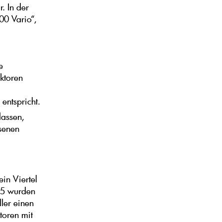
. In der
00 Vario“,
e
ktoren
entspricht.
lassen,
ssenen
in Viertel
25 wurden
ler einen
toren mit