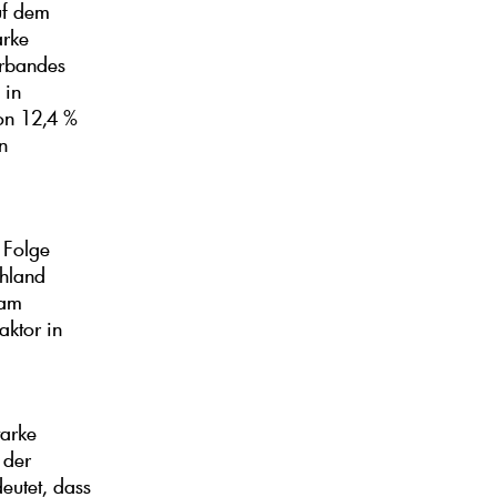
uf dem
arke
erbandes
 in
on 12,4 %
n
 Folge
chland
 am
aktor in
tarke
 der
eutet, dass