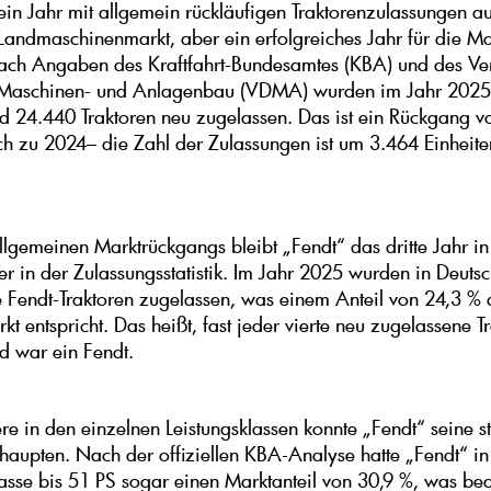
in Jahr mit allgemein rückläufigen Traktorenzulassungen a
Landmaschinenmarkt, aber ein erfolgreiches Jahr für die M
ach Angaben des Kraftfahrt-Bundesamtes (KBA) und des V
 Maschinen- und Anlagenbau (VDMA) wurden im Jahr 2025
d 24.440 Traktoren neu zugelassen. Das ist ein Rückgang v
ch zu 2024– die Zahl der Zulassungen ist um 3.464 Einheite
allgemeinen Marktrückgangs bleibt „Fendt“ das dritte Jahr in
ter in der Zulassungsstatistik. Im Jahr 2025 wurden in Deuts
 Fendt-Traktoren zugelassen, was einem Anteil von 24,3 %
 entspricht. Das heißt, fast jeder vierte neu zugelassene Tr
d war ein Fendt.
re in den einzelnen Leistungsklassen konnte „Fendt“ seine s
ehaupten. Nach der offiziellen KBA-Analyse hatte „Fendt“ in
lasse bis 51 PS sogar einen Marktanteil von 30,9 %, was bed