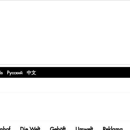
is
Русский
中文
nhof
Die Welt
Gehöft
Umwelt
Reklama