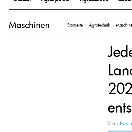
Maschinen
Startseite
Agrotechnik
Maschin
Jed
Lan
202
ent
Unter:
Karolis