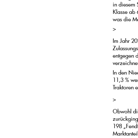
in diesem S
Klasse ab 
was die Mar
>
Im Jahr 20
Zulassungs
entgegen d
verzeichne
In den Nie
11,3 % wen
Traktoren 
>
Obwohl die
zurückging
198 „Fendt
Marktantei