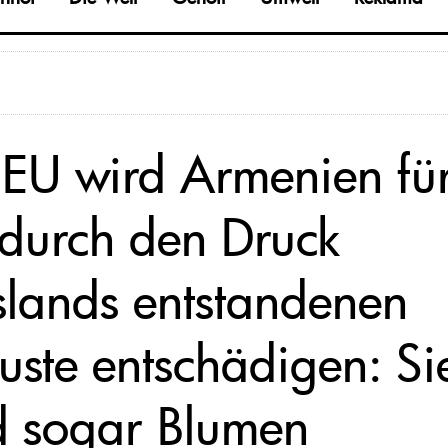
 EU wird Armenien fü
 durch den Druck
slands entstandenen
luste entschädigen: Si
d sogar Blumen