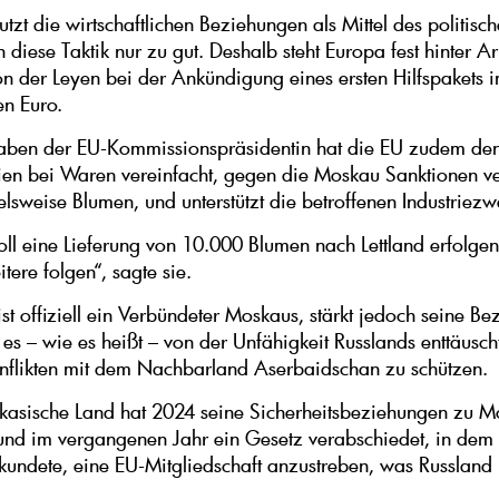
tzt die wirtschaftlichen Beziehungen als Mittel des politisc
 diese Taktik nur zu gut. Deshalb steht Europa fest hinter A
on der Leyen bei der Ankündigung eines ersten Hilfspakets 
en Euro.
ben der EU-Kommissionspräsidentin hat die EU zudem de
en bei Waren vereinfacht, gegen die Moskau Sanktionen v
elsweise Blumen, und unterstützt die betroffenen Industriezw
ll eine Lieferung von 10.000 Blumen nach Lettland erfolgen
tere folgen“, sagte sie.
st offiziell ein Verbündeter Moskaus, stärkt jedoch seine B
es – wie es heißt – von der Unfähigkeit Russlands enttäuscht
nflikten mit dem Nachbarland Aserbaidschan zu schützen.
kasische Land hat 2024 seine Sicherheitsbeziehungen zu M
 und im vergangenen Jahr ein Gesetz verabschiedet, in dem 
kundete, eine EU-Mitgliedschaft anzustreben, was Russland