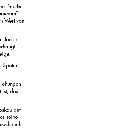
hen Drucks.
rmenien“,
im Wert von
n Handel
erhängt
eige.
. Später
eziehungen
 ist, das
oskau auf
es seine
 noch mehr