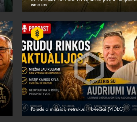
išmokos
Pajudėjo miežiai, netrukus ir kviečiai (VIDEO)