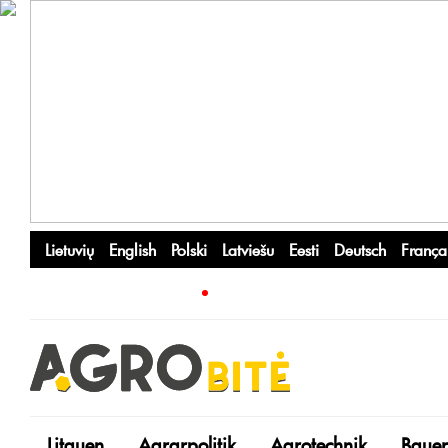
Lietuvių
English
Polski
Latviešu
Eesti
Deutsch
França
Litauen
Agrarpolitik
Agrotechnik
Bauer