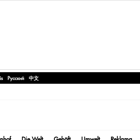
is
Русский
中文
nhof
Die Welt
Gehöft
Umwelt
Reklama