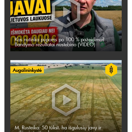
Kas nutinka pupoms po 100 % pažeidimo?
Bandymo rezultatai nustebino (VIDEO)
Augalininkystė
M. Rusteika: 50 tūkst. ha išgulusių javų ir