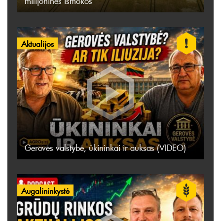
milijoninės išmokos
Aktualijos
Gerovės valstybė, ūkininkai ir auksas (VIDEO)
Augalininkystė