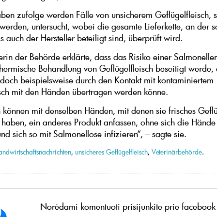
ben zufolge werden Fälle von unsicherem Geflügelfleisch, s
t werden, untersucht, wobei die gesamte Lieferkette, an der 
ls auch der Hersteller beteiligt sind, überprüft wird.
terin der Behörde erklärte, dass das Risiko einer Salmonellen
thermische Behandlung von Geflügelfleisch beseitigt werde, 
jedoch beispielsweise durch den Kontakt mit kontaminiertem
sch mit den Händen übertragen werden könne.
können mit denselben Händen, mit denen sie frisches Geflü
t haben, ein anderes Produkt anfassen, ohne sich die Hände
d sich so mit Salmonellose infizieren“, – sagte sie.
andwirtschaftsnachrichten
,
unsicheres Geflügelfleisch
,
Veterinärbehörde
.
Norėdami komentuoti prisijunkite prie facebook