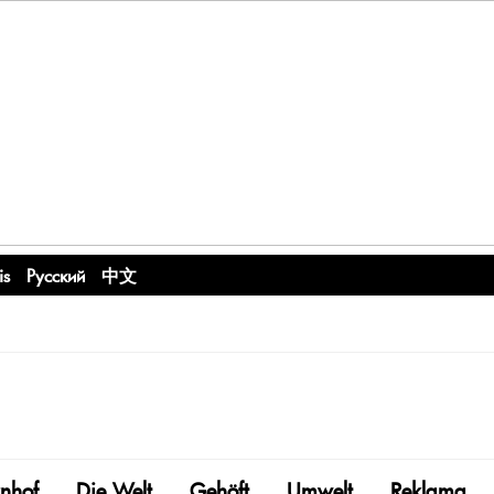
is
Русский
中文
nhof
Die Welt
Gehöft
Umwelt
Reklama