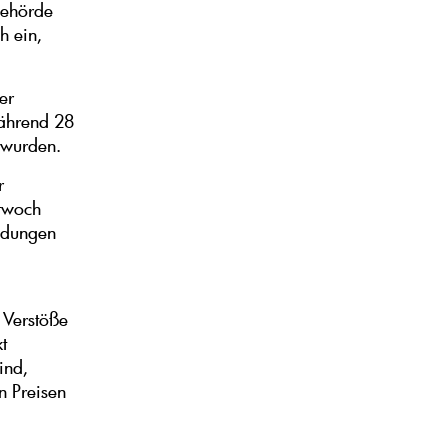
behörde
h ein,
er
während 28
 wurden.
r
ttwoch
ldungen
 Verstöße
t
ind,
n Preisen