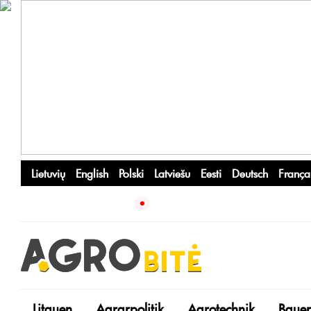
Lietuvių
English
Polski
Latviešu
Eesti
Deutsch
França
Litauen
Agrarpolitik
Agrotechnik
Bauer