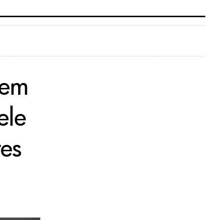
sem
ele
es