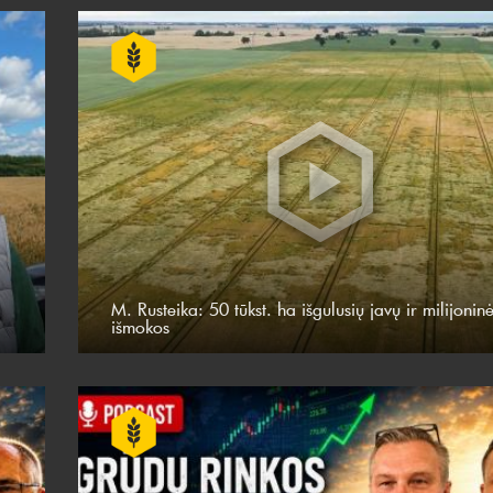
M. Rusteika: 50 tūkst. ha išgulusių javų ir milijonin
išmokos