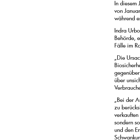
In diesem 
von Januar
während es
Indra Urbon
Behörde, e
Fälle im R
„Die Ursac
Biosicherhe
gegenüber 
über unsic
Verbrauche
„Bei der A
zu berücks
verkauften
sondern so
und den En
Schwankung