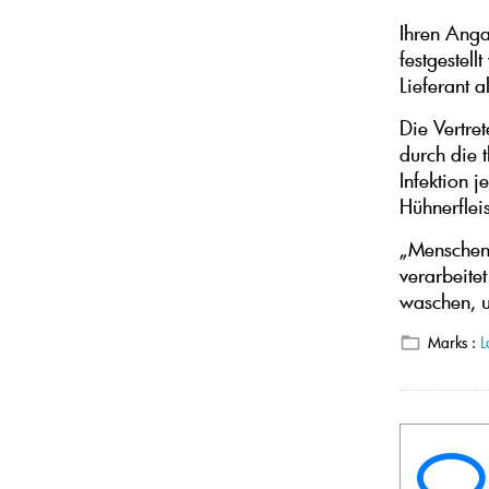
Ihren Anga
festgestell
Lieferant a
Die Vertre
durch die 
Infektion 
Hühnerflei
„Menschen 
verarbeite
waschen, un
Marks :
L