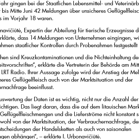
Jahr gingen bei der Staatlichen Lebensmittel- und Veterinär
 bis Mitte Juni 42 Meldungen über unsicheres Geflügelfleisc
 im Vorjahr 18 waren.
avičiūtė, Expertin der Abteilung für tierische Erzeugnisse d
rklärte, dass 14 Meldungen von Unternehmen eingingen, 
ahmen staatlicher Kontrollen durch Probenahmen festgestellt
hen sind Kreuzkontaminationen und die Nichteinhaltung de
itsvorschriften“, erklärte die Vertreterin der Behörde am Mi
LRT Radio. Ihrer Aussage zufolge wird der Anstieg der Me
heres Geflügelfleisch auch von der Marktsituation und der
rnachfrage beeinflusst.
uswertung der Daten ist es wichtig, nicht nur die Anzahl der
ichtigen. Das liegt daran, dass die auf dem litauischen Mark
 Geflügelfleischmengen und die Lieferströme nicht konstant s
wohl von der Marktsituation, der Verbrauchernachfrage, de
tscheidungen der Handelsketten als auch von saisonalen
en abhängen“, – erklärte I. Urbonavičiūtė.