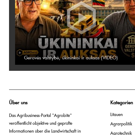
Gerovės valstybė, ūkininkai ir auksas (VIDEO)
Über uns
Kategorien
Litauen
Das Agribusiness-Portal "Agrobitė"
veröffentlicht objektive und geprüfte
Agrarpolitik
Informationen über die Landwirtschaft in
Agrotechnik