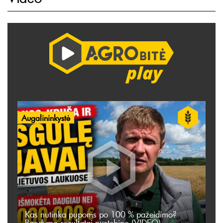
Augalininkystė
Kas nutinka pupoms po 100 % pažeidimo?
Bandymo rezultatai nustebino (VIDEO)