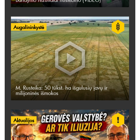
Augalininkystė
M. Rusteika: 50 tūkst. ha išgulusių javų ir
milijoninės išmokos
Aktualijos