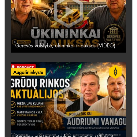
Gerovės valstybė, ūkininkai ir auksas (VIDEO)
Augalininkystė
Pajudėjo miežiai, netrukus ir kviečiai (VIDEO)