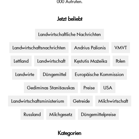
000 Aufrufen.
Jetzt beliebt
Landwirtschaftliche Nachrichten
Landwirtschaftsnachrichten
Andrius Palionis
VMVT
Lettland
Landwirtschaft
Kęstutis Mažeika
Polen
Landwirte
Düngemittel
Europäische Kommission
Gediminas Stanišauskas
Preise
USA
Landwirtschaftsministerium
Getreide
Milchwirtschaft
Russland
Milchgesetz
Düngemittelpreise
Kategorien