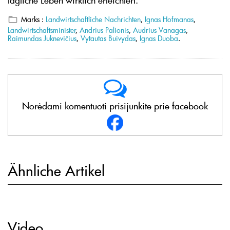
tägliche Leben wirklich erleichtert.
Marks :
Landwirtschaftliche Nachrichten
,
Ignas Hofmanas
,
Landwirtschaftsminister
,
Andrius Palionis
,
Audrius Vanagas
,
Raimundas Juknevičius
,
Vytautas Buivydas
,
Ignas Duoba
.
Norėdami komentuoti prisijunkite prie facebook
Ähnliche Artikel
Video