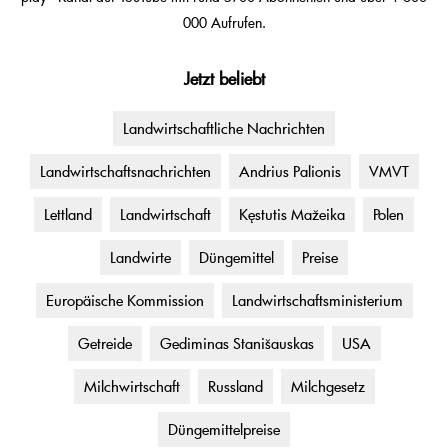
000 Aufrufen.
Jetzt beliebt
Landwirtschaftliche Nachrichten
Landwirtschaftsnachrichten
Andrius Palionis
VMVT
Lettland
Landwirtschaft
Kęstutis Mažeika
Polen
Landwirte
Düngemittel
Preise
Europäische Kommission
Landwirtschaftsministerium
Getreide
Gediminas Stanišauskas
USA
Milchwirtschaft
Russland
Milchgesetz
Düngemittelpreise