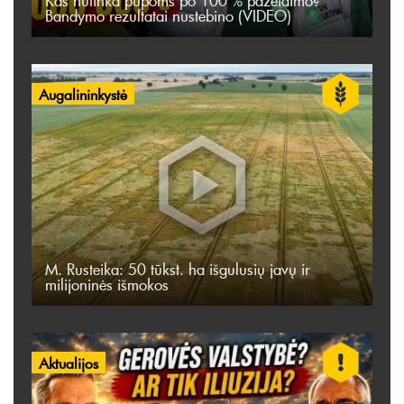
Kas nutinka pupoms po 100 % pažeidimo?
Bandymo rezultatai nustebino (VIDEO)
Augalininkystė
M. Rusteika: 50 tūkst. ha išgulusių javų ir
milijoninės išmokos
Aktualijos