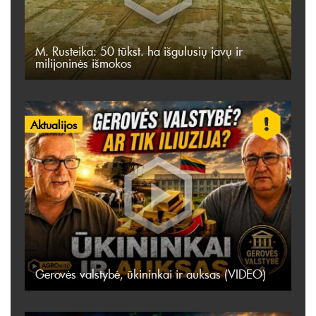
M. Rusteika: 50 tūkst. ha išgulusių javų ir
milijoninės išmokos
Aktualijos
Gerovės valstybė, ūkininkai ir auksas (VIDEO)