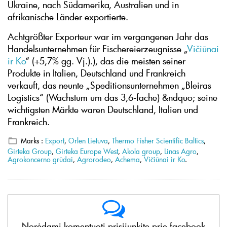
Ukraine, nach Südamerika, Australien und in
afrikanische Länder exportierte.
Achtgrößter Exporteur war im vergangenen Jahr das
Handelsunternehmen für Fischereierzeugnisse „
Vičiūnai
ir Ko
“ (+5,7% gg. Vj.).), das die meisten seiner
Produkte in Italien, Deutschland und Frankreich
verkauft, das neunte „Speditionsunternehmen „Bleiras
Logistics“ (Wachstum um das 3,6-fache) &ndquo; seine
wichtigsten Märkte waren Deutschland, Italien und
Frankreich.
Marks :
Export
,
Orlen Lietuva
,
Thermo Fisher Scientific Baltics
,
Girteka Group
,
Girteka Europe West
,
Akola group
,
Linas Agro
,
Agrokoncerno grūdai
,
Agrorodeo
,
Achema
,
Vičiūnai ir Ko
.
Norėdami komentuoti prisijunkite prie facebook