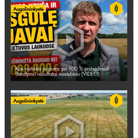
Augalininkystė
Kas nutinka pupoms po 100 % pažeidimo?
Bandymo rezultatai nustebino (VIDEO)
Augalininkystė