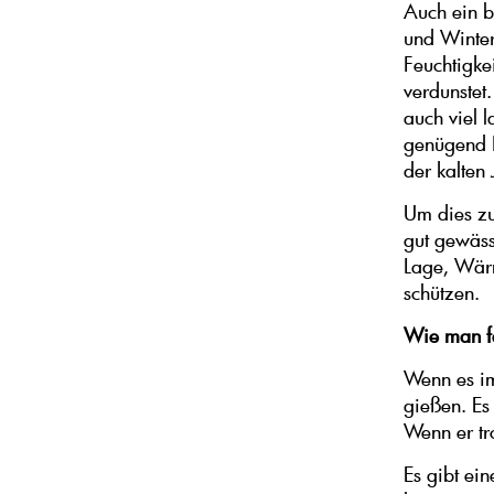
Auch ein b
und Winter
Feuchtigke
verdunstet
auch viel 
genügend 
der kalten
Um dies zu
gut gewäss
Lage, Wärm
schützen.
Wie man fe
Wenn es im
gießen. Es
Wenn er tr
Es gibt ei