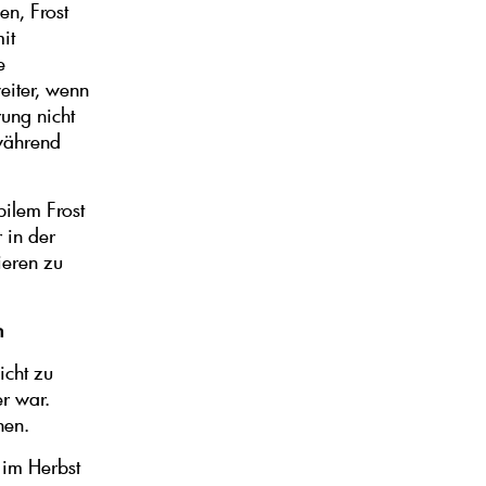
n, Frost
it
e
eiter, wenn
ung nicht
während
ilem Frost
 in der
ieren zu
n
icht zu
r war.
hen.
 im Herbst