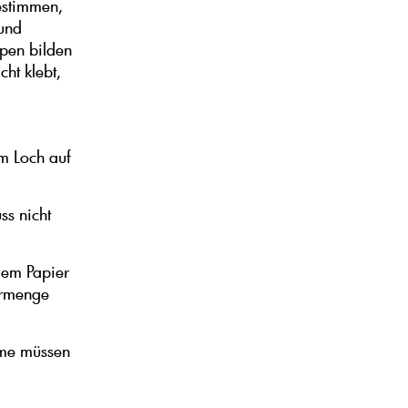
estimmen,
und
mpen bilden
ht klebt,
m Loch auf
ss nicht
 dem Papier
ermenge
ume müssen