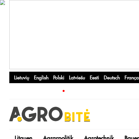
Lietuvių
English
Polski
Latviešu
Eesti
Deutsch
França
Litauen
Agrarpolitik
Agrotechnik
Bauer