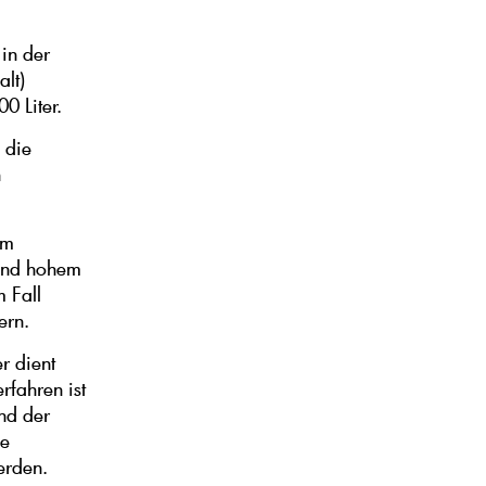
in der
lt)
0 Liter.
 die
n
em
 und hohem
 Fall
ern.
r dient
rfahren ist
und der
he
erden.