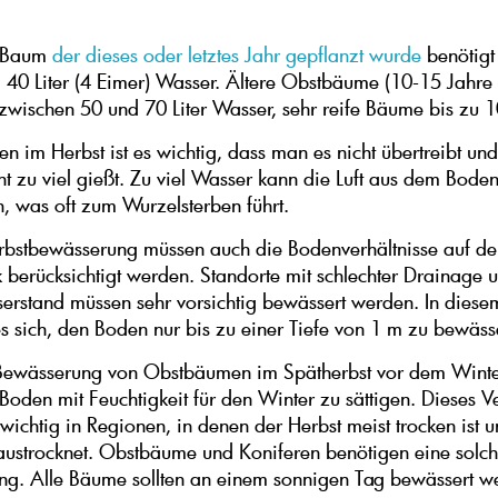
r Baum
der dieses oder letztes Jahr gepflanzt wurde
benötigt 
 40 Liter (4 Eimer) Wasser. Ältere Obstbäume (10-15 Jahre a
zwischen 50 und 70 Liter Wasser, sehr reife Bäume bis zu 10
n im Herbst ist es wichtig, dass man es nicht übertreibt und
t zu viel gießt. Zu viel Wasser kann die Luft aus dem Bode
, was oft zum Wurzelsterben führt.
rbstbewässerung müssen auch die Bodenverhältnisse auf d
 berücksichtigt werden. Standorte mit schlechter Drainage
rstand müssen sehr vorsichtig bewässert werden. In diesem
es sich, den Boden nur bis zu einer Tiefe von 1 m zu bewäss
 Bewässerung von Obstbäumen im Spätherbst vor dem Winte
Boden mit Feuchtigkeit für den Winter zu sättigen. Dieses Ve
wichtig in Regionen, in denen der Herbst meist trocken ist 
austrocknet. Obstbäume und Koniferen benötigen eine solc
g. Alle Bäume sollten an einem sonnigen Tag bewässert w