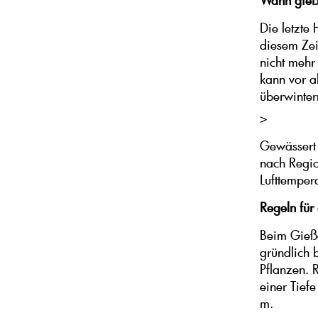
Wann gieß
Die letzte
diesem Zei
nicht mehr
kann vor a
überwinter
>
Gewässert
nach Regio
Lufttemper
Regeln für
Beim Gieß
gründlich 
Pflanzen. 
einer Tief
m.