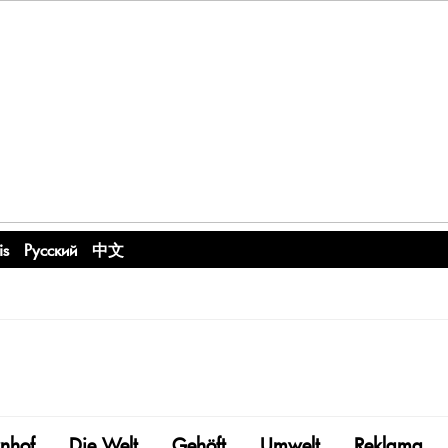
is
Русский
中文
nhof
Die Welt
Gehöft
Umwelt
Reklama