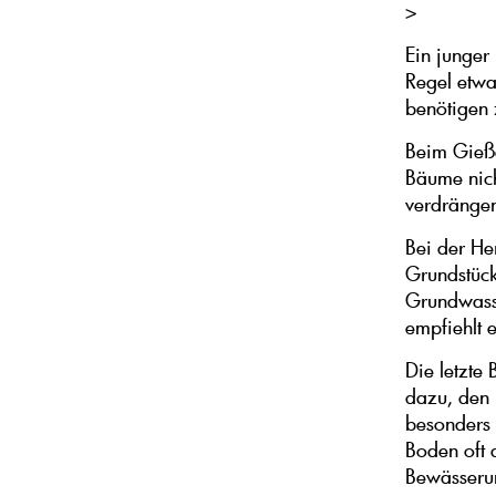
>
Ein junge
Regel etwa
benötigen 
Beim Gieße
Bäume nich
verdrängen
Bei der He
Grundstück
Grundwasse
empfiehlt 
Die letzte
dazu, den 
besonders 
Boden oft 
Bewässerun