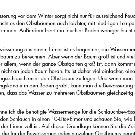
serung vor dem Winter sorgt nicht nur für ausreichend Feuch
cht es den Obstbäumen auch leichter, mit niedrigen Tempe
ommen. Außerdem friert ein feuchter Boden weniger leicht a
wässerung aus einem Eimer ist es bequemer, die Wasserme
baum zu berechnen. Aber wenn der Baum groß ist und vie
or allem, wenn der ganze Obstgarten groß ist, dann kommt
nicht an jeden Baum heran. Es ist daher viel einfacher, ein
ngsschlauch unter den Obstbaum zu legen. Und wenn man
ngskanäle in den Boden gräbt, kann man die Bewässerung 
en, dass das Wasser zu mehreren Obstbäumen gleichzeitig 
ne ich die benötigte Wassermenge für die Schlauchbewäs
 den Schlauch in einen 10-Liter-Eimer und schauen Sie, wie 
 der Eimer voll ist. Auf dieser Grundlage können Sie die Zei
 die für die Bewässerung jedes einzelnen Obstbaums benöti