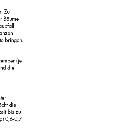
n. Zu
der Bäume
aubfall
lanzen
te bringen.
ember (je
und die
ter
cht die
eit bis zu
gt 0,6-0,7