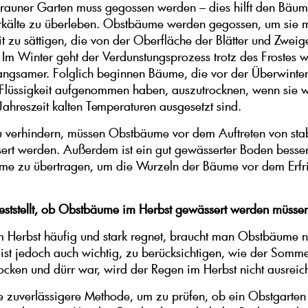
rauner Garten muss gegossen werden – dies hilft den Bäume
kälte zu überleben. Obstbäume werden gegossen, um sie m
it zu sättigen, die von der Oberfläche der Blätter und Zweig
. Im Winter geht der Verdunstungsprozess trotz des Frostes w
langsamer. Folglich beginnen Bäume, die vor der Überwinter
Flüssigkeit aufgenommen haben, auszutrocknen, wenn sie 
 Jahreszeit kalten Temperaturen ausgesetzt sind.
 verhindern, müssen Obstbäume vor dem Auftreten von stab
ert werden. Außerdem ist ein gut gewässerter Boden besser
e zu übertragen, um die Wurzeln der Bäume vor dem Erfr
ststellt, ob Obstbäume im Herbst gewässert werden müsse
 Herbst häufig und stark regnet, braucht man Obstbäume n
 ist jedoch auch wichtig, zu berücksichtigen, wie der Somme
ocken und dürr war, wird der Regen im Herbst nicht ausreic
ne zuverlässigere Methode, um zu prüfen, ob ein Obstgarten