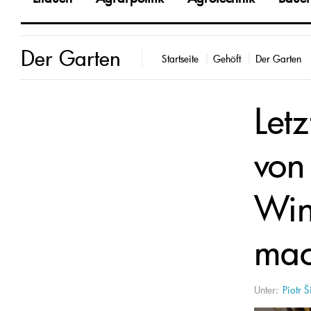
Der Garten
Startseite
Gehöft
Der Garten
Let
von
Win
mac
Unter:
Piotr Š