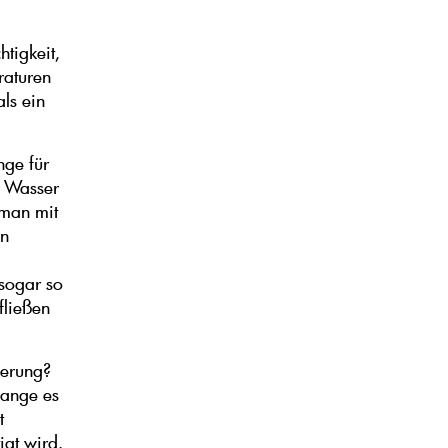
tigkeit,
raturen
ls ein
nge für
l Wasser
 man mit
en
sogar so
fließen
serung?
lange es
t
gt wird.