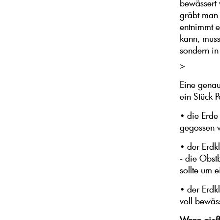
bewässert 
gräbt man 
entnimmt e
kann, muss
sondern in
>
Eine gena
ein Stück P
• die Erde 
gegossen 
• der Erdk
- die Obs
sollte um e
• der Erdk
voll bewäs