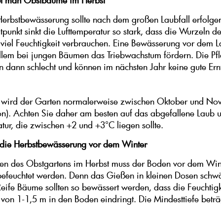
t man Obstbäume im Herbst
 Herbstbewässerung sollte nach dem großen Laubfall erfolge
tpunkt sinkt die Lufttemperatur so stark, dass die Wurzeln 
 viel Feuchtigkeit verbrauchen. Eine Bewässerung vor dem L
llem bei jungen Bäumen das Triebwachstum fördern. Die Pf
n dann schlecht und können im nächsten Jahr keine gute Ern
 wird der Garten normalerweise zwischen Oktober und Nov
n). Achten Sie daher am besten auf das abgefallene Laub 
atur, die zwischen +2 und +3°C liegen sollte.
 die Herbstbewässerung vor dem Winter
en des Obstgartens im Herbst muss der Boden vor dem Win
befeuchtet werden. Denn das Gießen in kleinen Dosen schwä
Reife Bäume sollten so bewässert werden, dass die Feuchtigk
e von 1-1,5 m in den Boden eindringt. Die Mindesttiefe beträ