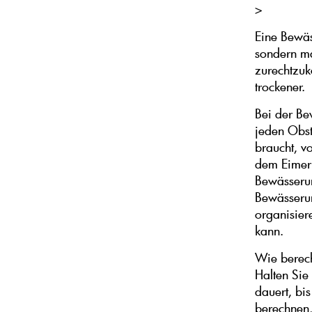
>
Eine Bewäs
sondern ma
zurechtzuk
trockener.
Bei der Be
jeden Obst
braucht, v
dem Eimer 
Bewässeru
Bewässeru
organisier
kann.
Wie berech
Halten Sie
dauert, bis
berechnen,