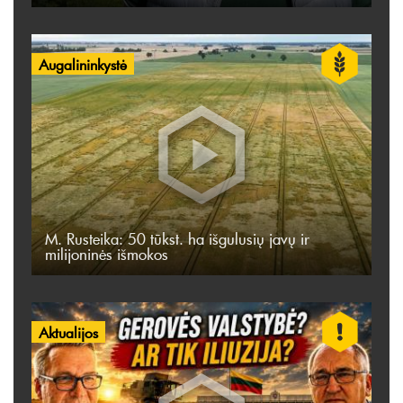
Augalininkystė
M. Rusteika: 50 tūkst. ha išgulusių javų ir
milijoninės išmokos
Aktualijos