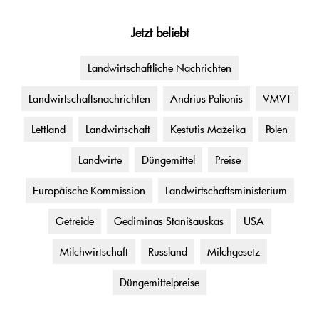
Jetzt beliebt
Landwirtschaftliche Nachrichten
Landwirtschaftsnachrichten
Andrius Palionis
VMVT
Lettland
Landwirtschaft
Kęstutis Mažeika
Polen
Landwirte
Düngemittel
Preise
Europäische Kommission
Landwirtschaftsministerium
Getreide
Gediminas Stanišauskas
USA
Milchwirtschaft
Russland
Milchgesetz
Düngemittelpreise