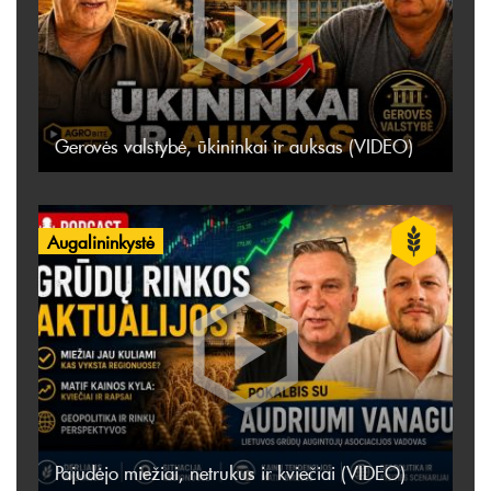
Gerovės valstybė, ūkininkai ir auksas (VIDEO)
Augalininkystė
Pajudėjo miežiai, netrukus ir kviečiai (VIDEO)