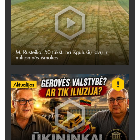
M. Rusteika: 50 tūkst. ha išgulusių javų ir
milijoninės išmokos
Aktualijos