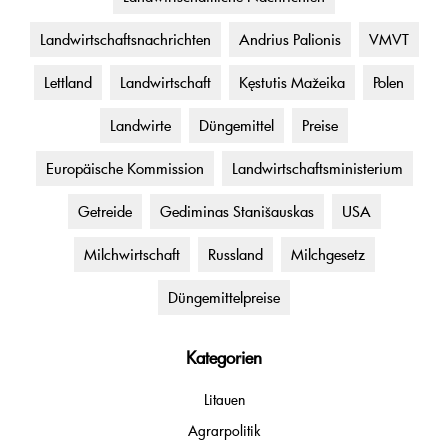
Landwirtschaftsnachrichten
Andrius Palionis
VMVT
Lettland
Landwirtschaft
Kęstutis Mažeika
Polen
Landwirte
Düngemittel
Preise
Europäische Kommission
Landwirtschaftsministerium
Getreide
Gediminas Stanišauskas
USA
Milchwirtschaft
Russland
Milchgesetz
Düngemittelpreise
Kategorien
Litauen
Agrarpolitik