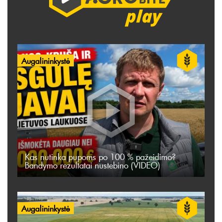
Augalininkystė
Kas nutinka pupoms po 100 % pažeidimo?
Bandymo rezultatai nustebino (VIDEO)
Augalininkystė