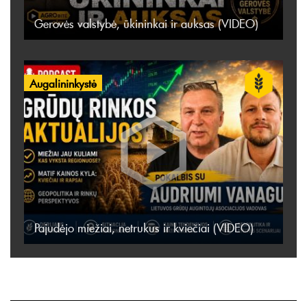
Gerovės valstybė, ūkininkai ir auksas (VIDEO)
Augalininkystė
Pajudėjo miežiai, netrukus ir kviečiai (VIDEO)