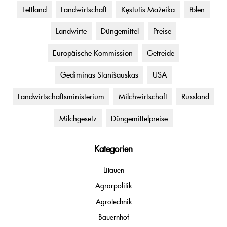
Lettland
Landwirtschaft
Kęstutis Mažeika
Polen
Landwirte
Düngemittel
Preise
Europäische Kommission
Getreide
Gediminas Stanišauskas
USA
Landwirtschaftsministerium
Milchwirtschaft
Russland
Milchgesetz
Düngemittelpreise
Kategorien
Litauen
Agrarpolitik
Agrotechnik
Bauernhof