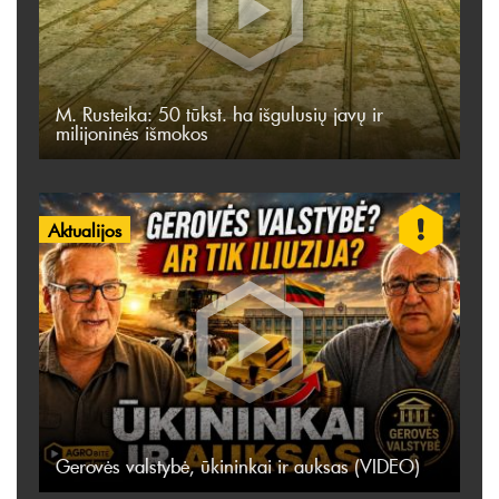
M. Rusteika: 50 tūkst. ha išgulusių javų ir
milijoninės išmokos
Aktualijos
Gerovės valstybė, ūkininkai ir auksas (VIDEO)