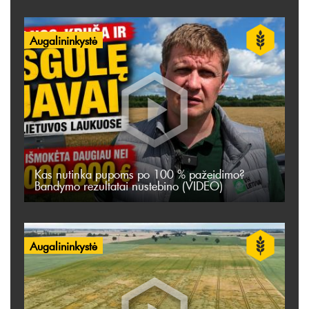
Augalininkystė
Kas nutinka pupoms po 100 % pažeidimo?
Bandymo rezultatai nustebino (VIDEO)
Augalininkystė