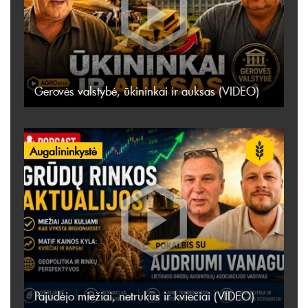
Gerovės valstybė, ūkininkai ir auksas (VIDEO)
Augalininkystė
Pajudėjo miežiai, netrukus ir kviečiai (VIDEO)