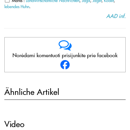
Marks :
Landwirtschaftliche Nachrichten
,
Jagd
,
Jäger
,
Köder
,
lebendes Huhn
.
AAD inf.
Norėdami komentuoti prisijunkite prie facebook
Ähnliche Artikel
Video