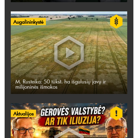
Augalininkystė
M. Rusteika: 50 tūkst. ha išgulusių javų ir
milijoninės išmokos
Aktualijos