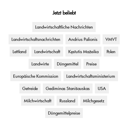
Jetzt beliebt
Landwirtschaftliche Nachrichten
Landwirtschaftsnachrichten
Andrius Palionis
VMVT
Lettland
Landwirtschaft
Kęstutis Mažeika
Polen
Landwirte
Düngemittel
Preise
Europäische Kommission
Landwirtschaftsministerium
Getreide
Gediminas Stanišauskas
USA
Milchwirtschaft
Russland
Milchgesetz
Düngemittelpreise