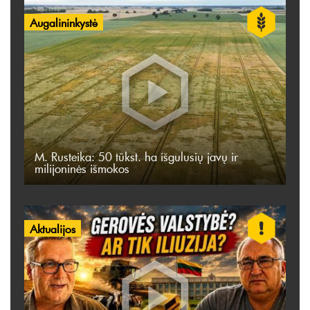
Augalininkystė
M. Rusteika: 50 tūkst. ha išgulusių javų ir
milijoninės išmokos
Aktualijos