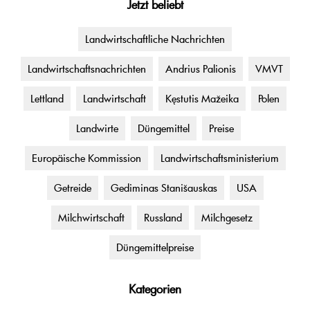
Jetzt beliebt
Landwirtschaftliche Nachrichten
Landwirtschaftsnachrichten
Andrius Palionis
VMVT
Lettland
Landwirtschaft
Kęstutis Mažeika
Polen
Landwirte
Düngemittel
Preise
Europäische Kommission
Landwirtschaftsministerium
Getreide
Gediminas Stanišauskas
USA
Milchwirtschaft
Russland
Milchgesetz
Düngemittelpreise
Kategorien