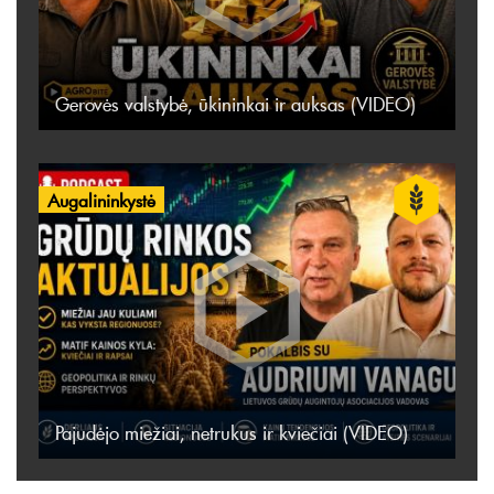
Gerovės valstybė, ūkininkai ir auksas (VIDEO)
Augalininkystė
Pajudėjo miežiai, netrukus ir kviečiai (VIDEO)