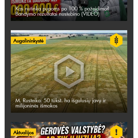
Kas nutinka pupoms po 100 % pažeidimo?
Bandymo rezultatai nustebino (VIDEO)
Augalininkystė
M. Rusteika: 50 tūkst. ha išgulusių javų ir
milijoninės išmokos
Aktualijos