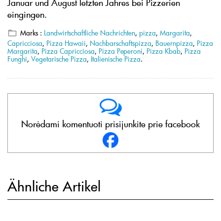
Januar und August letzten Jahres bei Pizzerien
eingingen.
Marks :
Landwirtschaftliche Nachrichten
,
pizza
,
Margarita
,
Capricciosa
,
Pizza Hawaii
,
Nachbarschaftspizza
,
Bauernpizza
,
Pizza
Margarita
,
Pizza Capricciosa
,
Pizza Peperoni
,
Pizza Kbab
,
Pizza
Funghi
,
Vegetarische Pizza
,
Italienische Pizza
.
Norėdami komentuoti prisijunkite prie facebook
Ähnliche Artikel