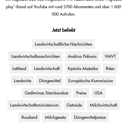
play"-Kanal auf YouTube mit rund 5700 Abonnenten und über 1 600
000 Aufrufen.
Jetzt beliebt
Landwirtschaftliche Nachrichten
Landwirtschaftsnachrichten
Andrius Palionis
VMVT
Lettland
Landwirtschaft
Kęstutis Mažeika
Polen
Landwirte
Düngemittel
Europäische Kommission
Gediminas Stanišauskas
Preise
USA
Landwirtschaftsministerium
Getreide
Milchwirtschaft
Russland
Milchgesetz
Düngemittelpreise