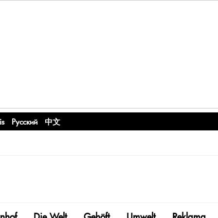
is
Русский
中文
nhof
Die Welt
Gehöft
Umwelt
Reklama