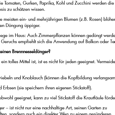
 Tomaten, Gurken, Paprika, Kohl und Zucchini werden die
osis zu schätzen wissen.
e meisten ein- und mehrjährigen Blumen (z.B. Rosen) blühe
hen Düngung üppiger.
flege im Haus: Auch Zimmerpflanzen können gedüngt werde
Geruchs empfiehlt sich die Anwendung auf Balkon oder Ter
einen Brennnesseldünger?
in tolles Mittel ist, ist es nicht für jeden geeignet. Vermeid
iebeln und Knoblauch (können die Kopfbildung verlangsam
 Erbsen (sie speichern ihren eigenen Stickstoff).
bwohl geeignet, kann zu viel Stickstoff die Krautfäule förde
r – ist nicht nur eine nachhaltige Art, seinen Garten zu
ften, sondern auch ein direkter Weg zu einem gesünderen,