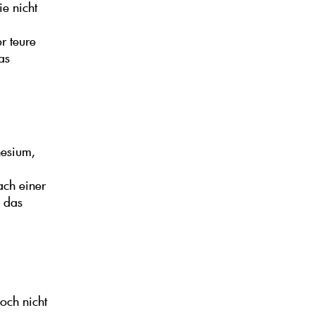
ie nicht
r teure
as
nesium,
ach einer
d das
och nicht