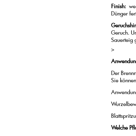
Finish:
wenn
Dünger fert
Geruchshi
Geruch. U
Sauerteig 
>
Anwendung
Der Brennne
Sie können
Anwendung
Wurzelbew
Blattsprit
Welche Pf