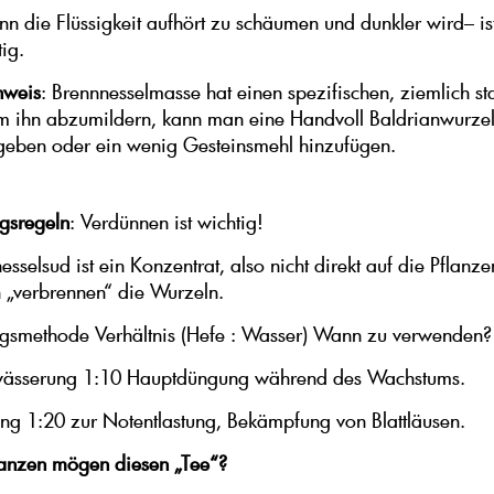
 die Flüssigkeit aufhört zu schäumen und dunkler wird– is
ig.
nweis
: Brennnesselmasse hat einen spezifischen, ziemlich st
m ihn abzumildern, kann man eine Handvoll Baldrianwurze
geben oder ein wenig Gesteinsmehl hinzufügen.
sregeln
: Verdünnen ist wichtig!
sselsud ist ein Konzentrat, also nicht direkt auf die Pflanz
 „verbrennen“ die Wurzeln.
smethode Verhältnis (Hefe : Wasser) Wann zu verwenden?
ässerung 1:10 Hauptdüngung während des Wachstums.
zung 1:20 zur Notentlastung, Bekämpfung von Blattläusen.
lanzen mögen diesen „Tee“?