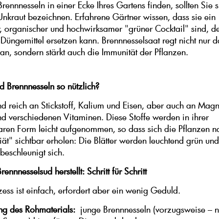
ennnesseln in einer Ecke Ihres Gartens finden, sollten Sie s
 Unkraut bezeichnen. Erfahrene Gärtner wissen, dass sie ein
r, organischer und hochwirksamer "grüner Cocktail" sind, de
Düngemittel ersetzen kann. Brennnesselsaat regt nicht nur d
n, sondern stärkt auch die Immunität der Pflanzen.
 Brennnesseln so nützlich?
nd reich an Stickstoff, Kalium und Eisen, aber auch an Mag
d verschiedenen Vitaminen. Diese Stoffe werden in ihrer
aren Form leicht aufgenommen, so dass sich die Pflanzen n
iät" sichtbar erholen: Die Blätter werden leuchtend grün un
eschleunigt sich.
nnnesselsud herstellt: Schritt für Schritt
zess ist einfach, erfordert aber ein wenig Geduld.
ng des Rohmaterials:
junge Brennnesseln (vorzugsweise – n