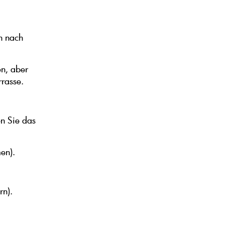
n nach
n, aber
rasse.
en Sie das
en).
rn).