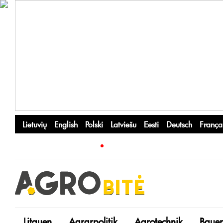
Lietuvių
English
Polski
Latviešu
Eesti
Deutsch
França
Litauen
Agrarpolitik
Agrotechnik
Bauer