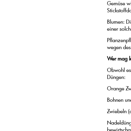
Gemüse wie
Stickstoffd
Blumen: Di
einer solc
Pflanzenp
wegen des 
Wer mag k
Obwohl es e
Düngen:
Orange Zw
Bohnen und
Zwiebeln (o
Nadeldünge
bewirtscha