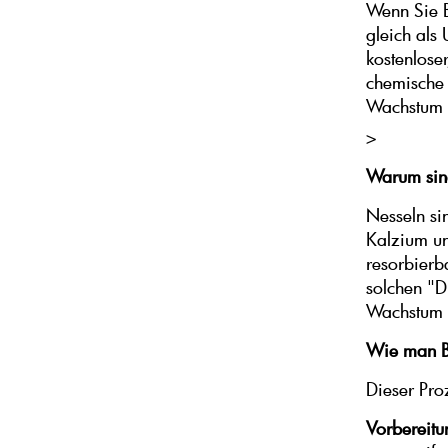
Wenn Sie Br
gleich als
kostenlose
chemische 
Wachstum a
>
Warum sind
Nesseln si
Kalzium un
resorbierb
solchen "D
Wachstum b
Wie man Bre
Dieser Pro
Vorbereitu