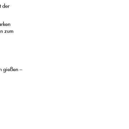
t der
arken
ln zum
en gießen –