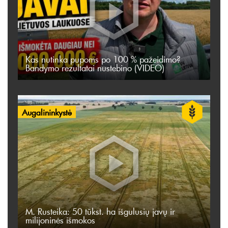
Kas nutinka pupoms po 100 % pažeidimo?
Bandymo rezultatai nustebino (VIDEO)
Augalininkystė
M. Rusteika: 50 tūkst. ha išgulusių javų ir
milijoninės išmokos