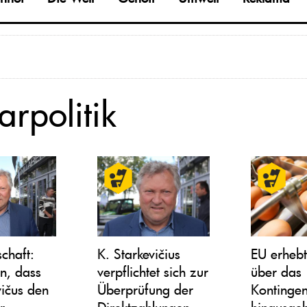
arpolitik
schaft:
K. Starkevičius
EU erhebt
n, dass
verpflichtet sich zur
über das
vičus den
Überprüfung der
Kontingen
r
Direktzahlungen
hinausge