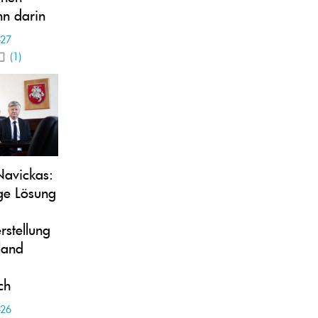
nn darin
-27
(1)
Navickas:
ige Lösung
stellung
land
ch
-26