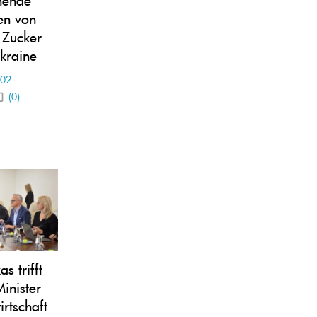
en von
 Zucker
kraine
-02
(0)
s trifft
inister
irtschaft