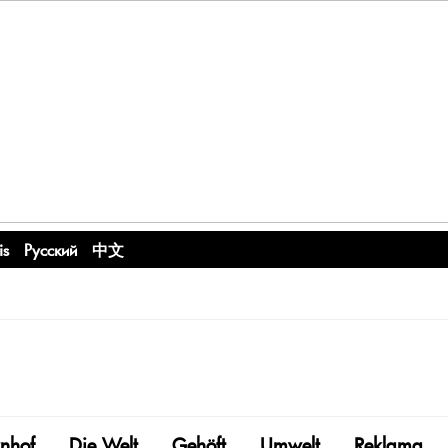
is
Русский
中文
nhof
Die Welt
Gehöft
Umwelt
Reklama