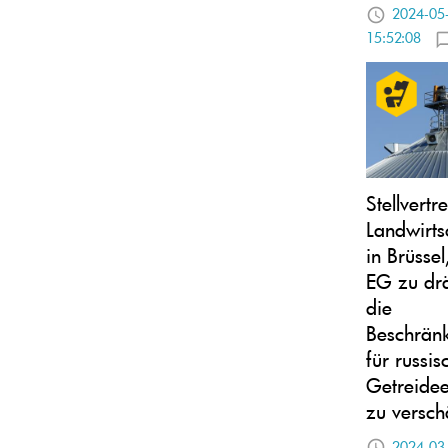
2024-05
15:52:08
Stellvertr
Landwirts
in Brüsse
EG zu dr
die
Beschrän
für russis
Getreidee
zu versch
2024-03