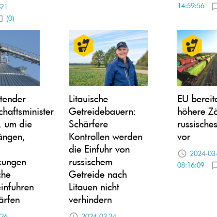
14:59:56
-21
(0)
etender
Litauische
EU bereite
chaftsminister
Getreidebauern:
höhere Zö
l, um die
Schärfere
russische
ängen,
Kontrollen werden
vor
die Einfuhr von
2024-03
kungen
russischem
08:16:09
che
Getreide nach
infuhren
Litauen nicht
ärfen
verhindern
-26
2024-03-24