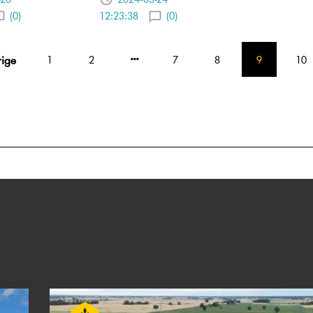
(0)
12:23:38
(0)
rige
1
2
7
8
9
10