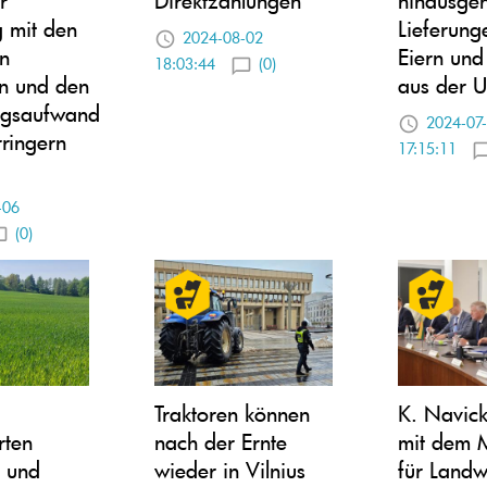
 mit den
Lieferung
2024-08-02
n
Eiern und
18:03:44
(0)
n und den
aus der U
ngsaufwand
2024-07
rringern
17:15:11
-06
(0)
Traktoren können
K. Navicka
rten
nach der Ernte
mit dem M
n und
wieder in Vilnius
für Landw