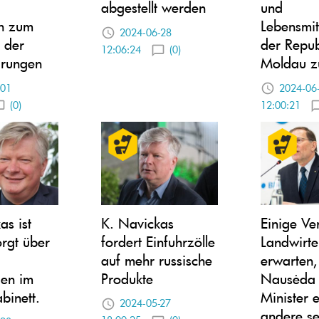
abgestellt werden
und
en zum
Lebensmitt
2024-06-28
 der
der Repub
12:06:24
(0)
ärungen
Moldau 
-01
2024-06
(0)
12:00:21
as ist
K. Navickas
Einige Ver
orgt über
fordert Einfuhrzölle
Landwirte
auf mehr russische
erwarten,
en im
Produkte
Nausėda
binett.
Minister e
2024-05-27
andere s