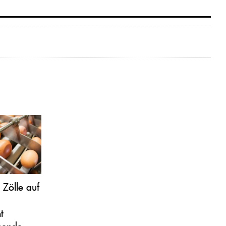
 Zölle auf
t
hende