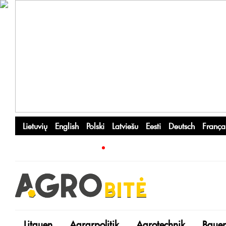
Lietuvių
English
Polski
Latviešu
Eesti
Deutsch
França
Litauen
Agrarpolitik
Agrotechnik
Bauer