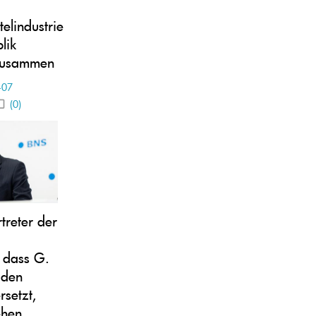
elindustrie
lik
zusammen
-07
(0)
treter der
 dass G.
 den
rsetzt,
ehen