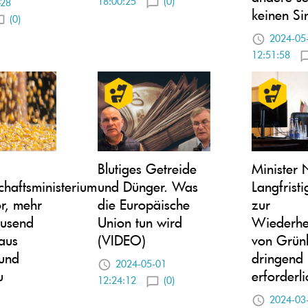
18:00:25
(0)
-28
keinen Si
(0)
2024-05
12:51:58
Blutiges Getreide
Minister 
chaftsministerium
und Dünger. Was
Langfrist
or, mehr
die Europäische
zur
ausend
Union tun wird
Wiederher
aus
(VIDEO)
von Grün
 und
dringend
2024-05-01
u
erforderli
12:24:12
(0)
2024-03