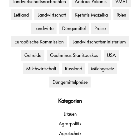
Landwirtschaftsnachrichten
Andrius Palionis
VMVT
Lettland
Landwirtschaft
Kęstutis Mažeika
Polen
Landwirte
Düngemittel
Preise
Europäische Kommission
Landwirtschaftsministerium
Getreide
Gediminas Stanišauskas
USA
Milchwirtschaft
Russland
Milchgesetz
Düngemittelpreise
Kategorien
Litauen
Agrarpolitik
Agrotechnik