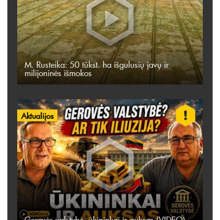
M. Rusteika: 50 tūkst. ha išgulusių javų ir
milijoninės išmokos
Aktualijos
Gerovės valstybė, ūkininkai ir auksas (VIDEO)