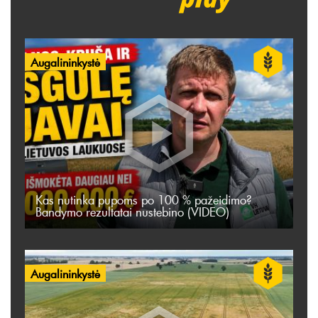
Augalininkystė
Kas nutinka pupoms po 100 % pažeidimo?
Bandymo rezultatai nustebino (VIDEO)
Augalininkystė