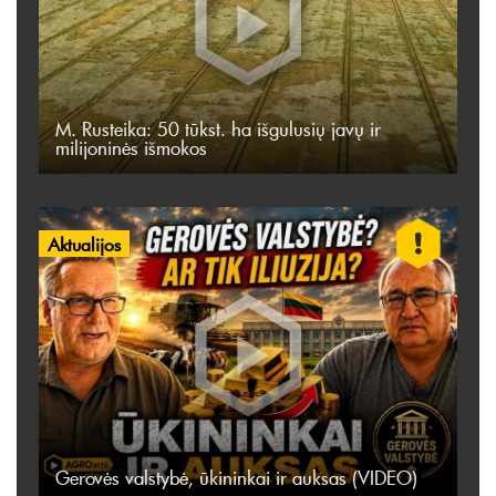
M. Rusteika: 50 tūkst. ha išgulusių javų ir
milijoninės išmokos
Aktualijos
Gerovės valstybė, ūkininkai ir auksas (VIDEO)