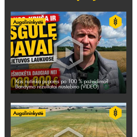
Augalininkystė
Kas nutinka pupoms po 100 % pažeidimo?
Bandymo rezultatai nustebino (VIDEO)
Augalininkystė