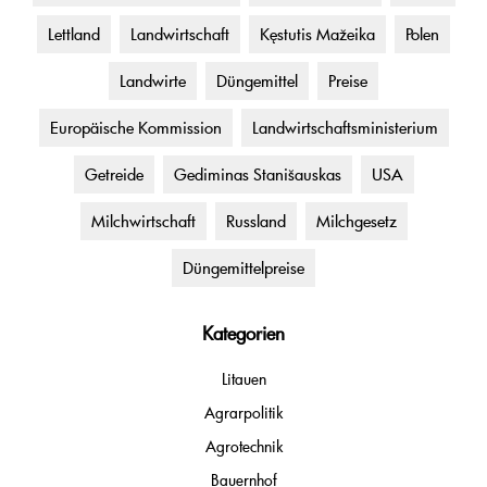
Lettland
Landwirtschaft
Kęstutis Mažeika
Polen
Landwirte
Düngemittel
Preise
Europäische Kommission
Landwirtschaftsministerium
Getreide
Gediminas Stanišauskas
USA
Milchwirtschaft
Russland
Milchgesetz
Düngemittelpreise
Kategorien
Litauen
Agrarpolitik
Agrotechnik
Bauernhof