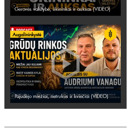
Gerovės valstybė, ūkininkai ir auksas (VIDEO)
Augalininkystė
Pajudėjo miežiai, netrukus ir kviečiai (VIDEO)