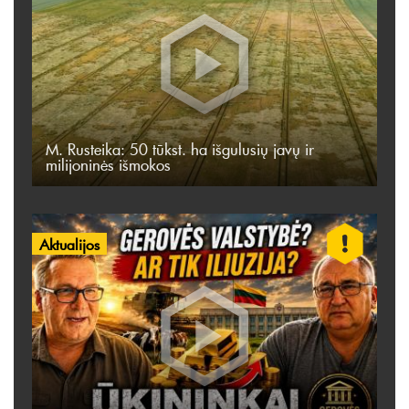
M. Rusteika: 50 tūkst. ha išgulusių javų ir
milijoninės išmokos
Aktualijos