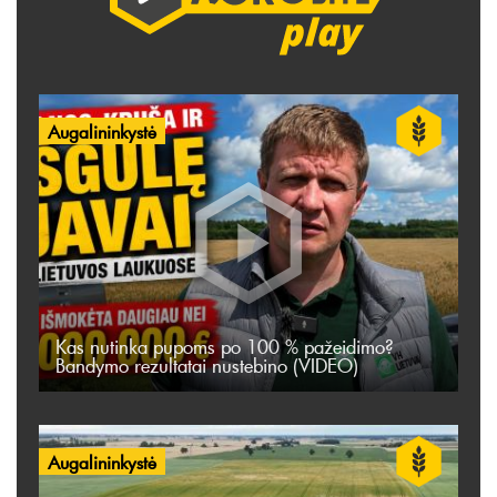
Augalininkystė
Kas nutinka pupoms po 100 % pažeidimo?
Bandymo rezultatai nustebino (VIDEO)
Augalininkystė