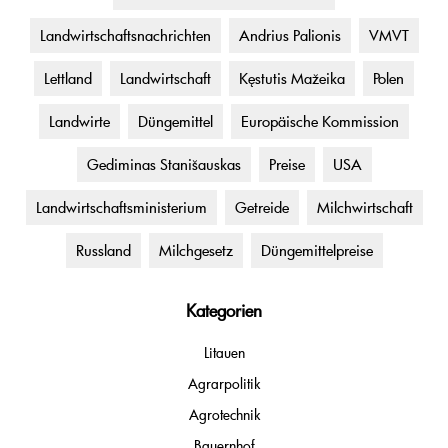
Landwirtschaftsnachrichten
Andrius Palionis
VMVT
Lettland
Landwirtschaft
Kęstutis Mažeika
Polen
Landwirte
Düngemittel
Europäische Kommission
Gediminas Stanišauskas
Preise
USA
Landwirtschaftsministerium
Getreide
Milchwirtschaft
Russland
Milchgesetz
Düngemittelpreise
Kategorien
Litauen
Agrarpolitik
Agrotechnik
Bauernhof