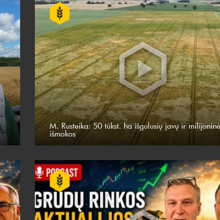
M. Rusteika: 50 tūkst. ha išgulusių javų ir milijonin
išmokos