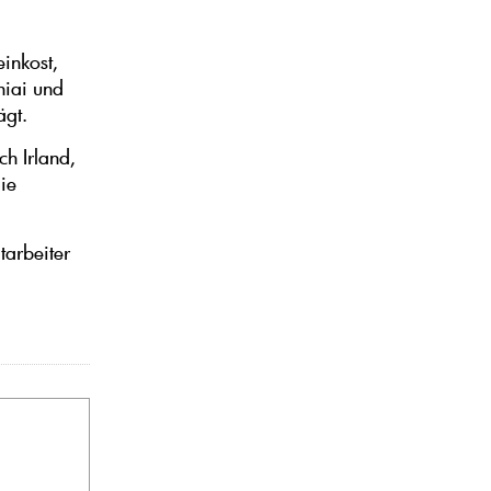
inkost,
niai und
rägt.
ch Irland,
ie
tarbeiter