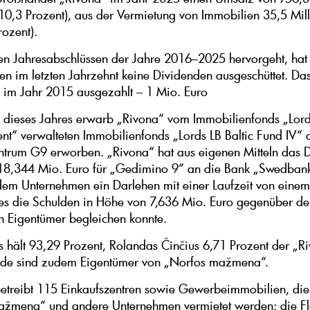
 10,3 Prozent), aus der Vermietung von Immobilien 35,5 Mil
Prozent).
n Jahresabschlüssen der Jahre 2016–2025 hervorgeht, hat
n im letzten Jahrzehnt keine Dividenden ausgeschüttet. Das
e im Jahr 2015 ausgezahlt – 1 Mio. Euro
 dieses Jahres erwarb „Rivona“ vom Immobilienfonds „Lord
“ verwalteten Immobilienfonds „Lords LB Baltic Fund IV“ 
ntrum G9 erworben. „Rivona“ hat aus eigenen Mitteln das D
18,344 Mio. Euro für „Gedimino 9“ an die Bank „Swedban
em Unternehmen ein Darlehen mit einer Laufzeit von einem
es die Schulden in Höhe von 7,636 Mio. Euro gegenüber d
n Eigentümer begleichen konnte.
s hält 93,29 Prozent, Rolandas Činčius 6,71 Prozent der „R
eide sind zudem Eigentümer von „Norfos mažmena“.
etreibt 115 Einkaufszentren sowie Gewerbeimmobilien, die
ažmena“ und andere Unternehmen vermietet werden; die F