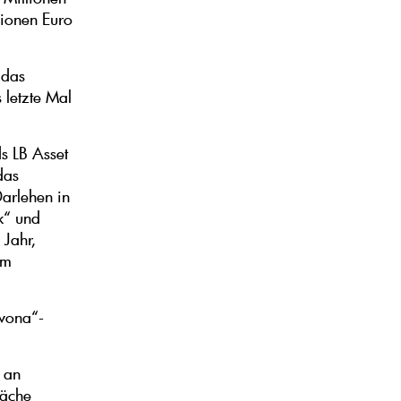
lionen Euro
 das
 letzte Mal
s LB Asset
das
arlehen in
k“ und
 Jahr,
em
ivona“-
 an
läche