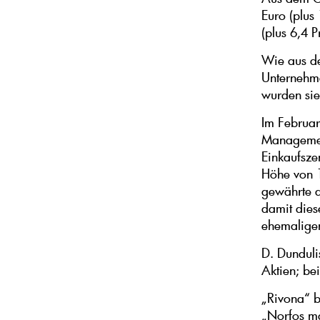
Euro (plus
(plus 6,4 
Wie aus de
Unternehme
wurden si
Im Februar
Management
Einkaufsze
Höhe von 
gewährte d
damit dies
ehemalige
D. Dunduli
Aktien; b
„Rivona“ b
„Norfos m