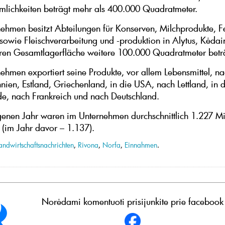
mlichkeiten beträgt mehr als 400.000 Quadratmeter.
ehmen besitzt Abteilungen für Konserven, Milchprodukte, Fe
owie Fleischverarbeitung und -produktion in Alytus, Kėdai
eren Gesamtlagerfläche weitere 100.000 Quadratmeter bet
ehmen exportiert seine Produkte, vor allem Lebensmittel, na
nien, Estland, Griechenland, in die USA, nach Lettland, in d
e, nach Frankreich und nach Deutschland.
enen Jahr waren im Unternehmen durchschnittlich 1.227 Mi
t (im Jahr davor – 1.137).
andwirtschaftsnachrichten
,
Rivona
,
Norfa
,
Einnahmen
.
Norėdami komentuoti prisijunkite prie facebook