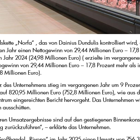
kette „Norfa“ , das von Dainius Dundulis kontrolliert wird, 
n Jahr einen Nettogewinn von 29,44 Millionen Euro – 17,8
m Jahr 2024 (24,98 Millionen Euro) ( erzielte im vergangene
ogewinn von 29,44 Millionen Euro – 17,8 Prozent mehr als 
8 Millionen Euro).
 des Unternehmens stieg im vergangenen Jahr um 9 Proze
h auf 820,95 Millionen Euro (752,8 Millionen Euro), wie aus
ntrum eingereichten Bericht hervorgeht. Das Unternehmen w
n ausschütten.
ren Umsatzergebnisse sind auf den gestiegenen Binnenkon
g zurückzuführen“, – erklärte das Unternehmen.
roßhandel „Rivona“ im Jahr 2025 einen Umsatz von 756,3 