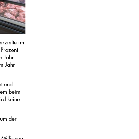
erzielte im
 Prozent
n Jahr
im Jahr
nt und
 dem beim
ird keine
sum der
Millionen