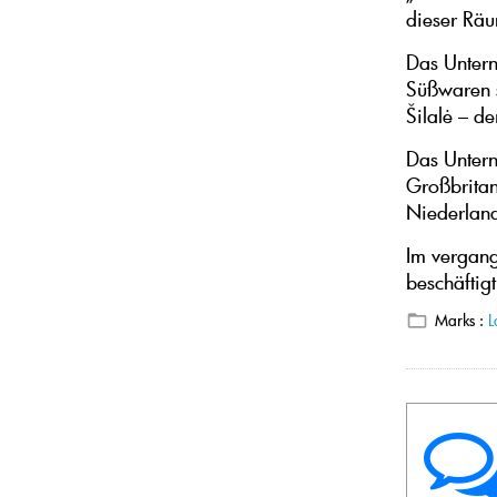
dieser Räu
Das Untern
Süßwaren s
Šilalė – d
Das Untern
Großbritan
Niederland
Im vergang
beschäftig
Marks :
L