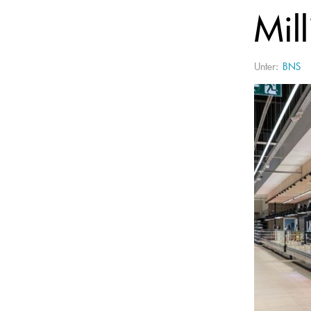
Mil
Unter:
BNS