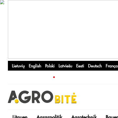
Lietuvių
English
Polski
Latviešu
Eesti
Deutsch
França
Litauen
Agrarpolitik
Agrotechnik
Bauer