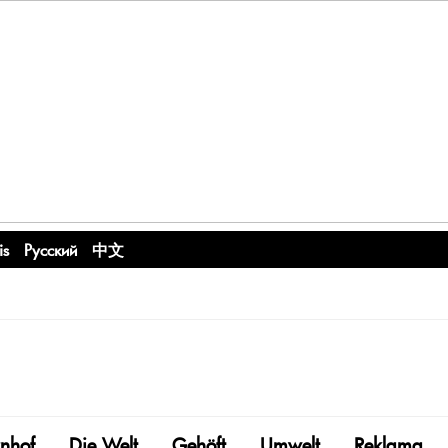
is
Русский
中文
nhof
Die Welt
Gehöft
Umwelt
Reklama