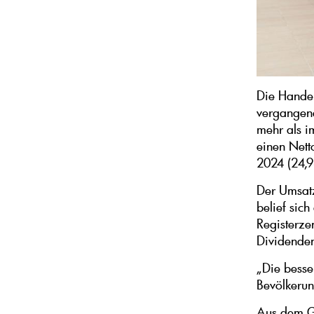
Die Handels
vergangene
mehr als i
einen Nett
2024 (24,9
Der Umsatz
belief sic
Registerze
Dividende
„Die besse
Bevölkerun
Aus dem G