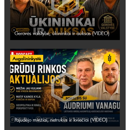
Gerovės valstybė, ūkininkai ir auksas (VIDEO)
Augalininkystė
Pajudėjo miežiai, netrukus ir kviečiai (VIDEO)