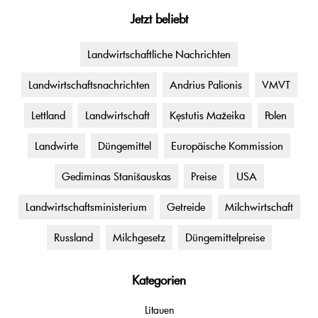
Jetzt beliebt
Landwirtschaftliche Nachrichten
Landwirtschaftsnachrichten
Andrius Palionis
VMVT
Lettland
Landwirtschaft
Kęstutis Mažeika
Polen
Landwirte
Düngemittel
Europäische Kommission
Gediminas Stanišauskas
Preise
USA
Landwirtschaftsministerium
Getreide
Milchwirtschaft
Russland
Milchgesetz
Düngemittelpreise
Kategorien
Litauen