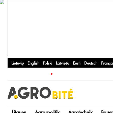
Lietuvių
English
Polski
Latviešu
Eesti
Deutsch
França
Litauen
Agrarpolitik
Agrotechnik
Bauer