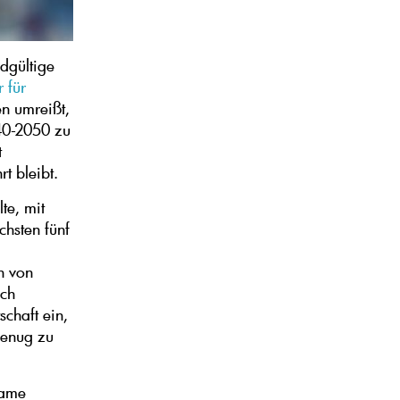
dgültige
 für
n umreißt,
40-2050 zu
t
t bleibt.
te, mit
chsten fünf
n von
ich
schaft ein,
genug zu
same