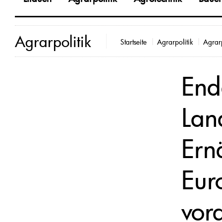
Agrarpolitik
Startseite
Agrarpolitik
Agrarp
End
Lan
Ern
Eur
vorg