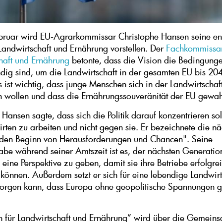
bruar wird EU-Agrarkommissar Christophe Hansen seine en
 Landwirtschaft und Ernährung vorstellen. Der
Fachkommissar
haft und Ernährung
betonte, dass die Vision die Bedingunge
dig sind, um die Landwirtschaft in der gesamten EU bis 20
s ist wichtig, dass junge Menschen sich in der Landwirtschaf
 wollen und dass die Ernährungssouveränität der EU gewahr
Hansen sagte, dass sich die Politik darauf konzentrieren soll
rten zu arbeiten und nicht gegen sie. Er bezeichnete die nä
"den Beginn von Herausforderungen und Chancen". Seine
be während seiner Amtszeit ist es, der nächsten Generatio
 eine Perspektive zu geben, damit sie ihre Betriebe erfolgre
 können. Außerdem setzt er sich für eine lebendige Landwirt
sorgen kann, dass Europa ohne geopolitische Spannungen 
n für Landwirtschaft und Ernährung” wird über die Gemein