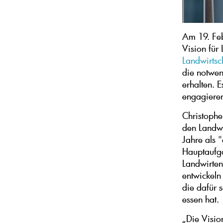
Am 19. Fe
Vision für
Landwirtsc
die notwen
erhalten. E
engagieren
Christophe 
den Landwi
Jahre als 
Hauptaufga
Landwirten
entwickeln
die dafür 
essen hat.
„Die Visio