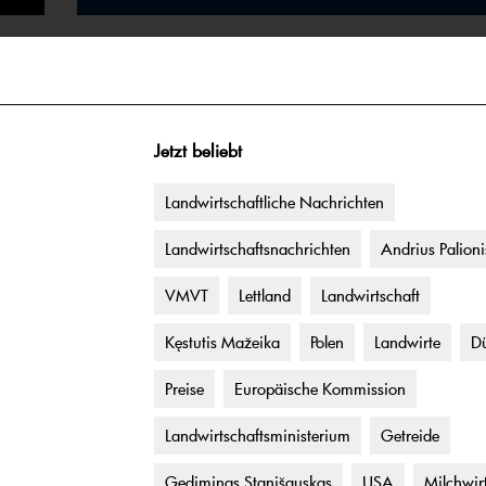
Jetzt beliebt
Landwirtschaftliche Nachrichten
Landwirtschaftsnachrichten
Andrius Palioni
VMVT
Lettland
Landwirtschaft
Kęstutis Mažeika
Polen
Landwirte
Dü
Preise
Europäische Kommission
Landwirtschaftsministerium
Getreide
Gediminas Stanišauskas
USA
Milchwir