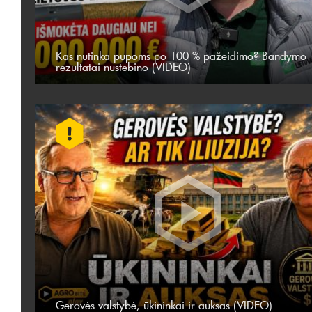
Kas nutinka pupoms po 100 % pažeidimo? Bandymo
rezultatai nustebino (VIDEO)
Gerovės valstybė, ūkininkai ir auksas (VIDEO)