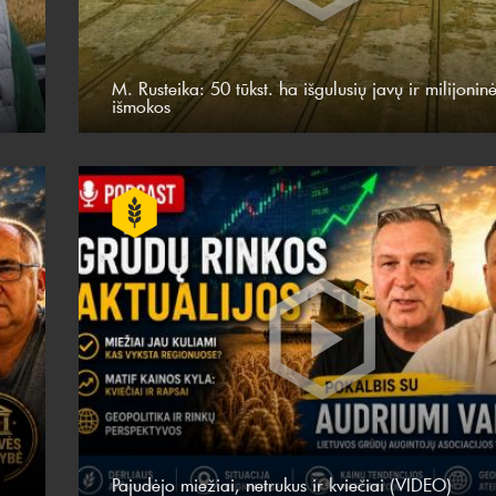
M. Rusteika: 50 tūkst. ha išgulusių javų ir milijonin
išmokos
Pajudėjo miežiai, netrukus ir kviečiai (VIDEO)