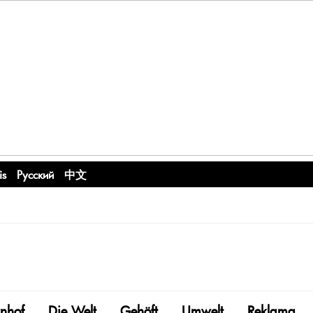
is
Русский
中文
nhof
Die Welt
Gehöft
Umwelt
Reklama