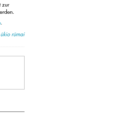
 zur
werden.
n
.
ūkio rūmai