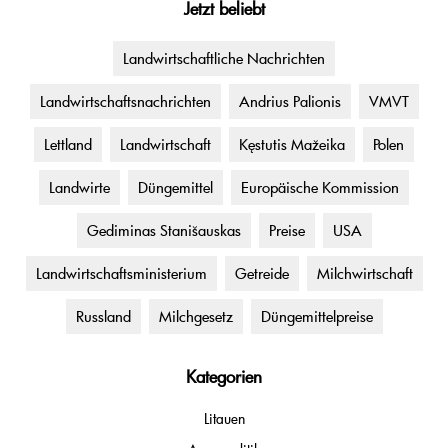
Jetzt beliebt
Landwirtschaftliche Nachrichten
Landwirtschaftsnachrichten
Andrius Palionis
VMVT
Lettland
Landwirtschaft
Kęstutis Mažeika
Polen
Landwirte
Düngemittel
Europäische Kommission
Gediminas Stanišauskas
Preise
USA
Landwirtschaftsministerium
Getreide
Milchwirtschaft
Russland
Milchgesetz
Düngemittelpreise
Kategorien
Litauen