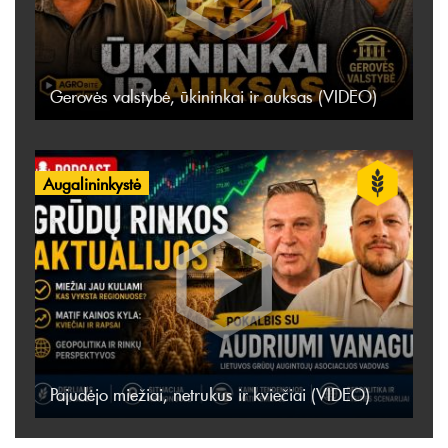
Gerovės valstybė, ūkininkai ir auksas (VIDEO)
Augalininkystė
Pajudėjo miežiai, netrukus ir kviečiai (VIDEO)