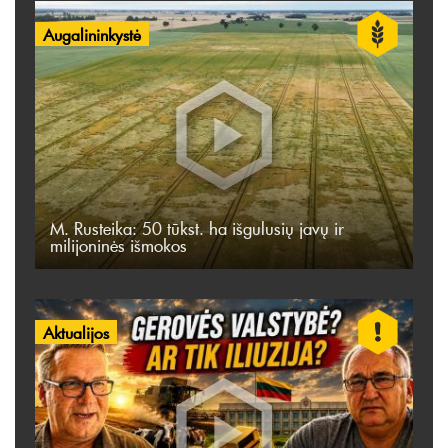
Augalininkystė
M. Rusteika: 50 tūkst. ha išgulusių javų ir
milijoninės išmokos
Aktualijos