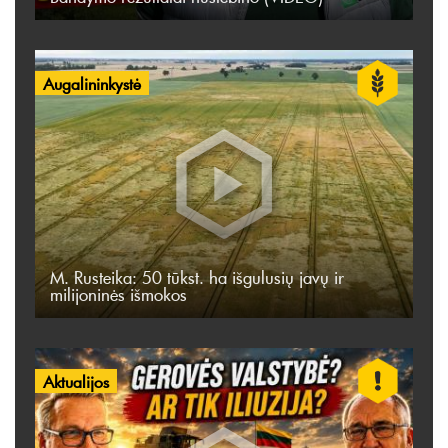
Augalininkystė
M. Rusteika: 50 tūkst. ha išgulusių javų ir
milijoninės išmokos
Aktualijos