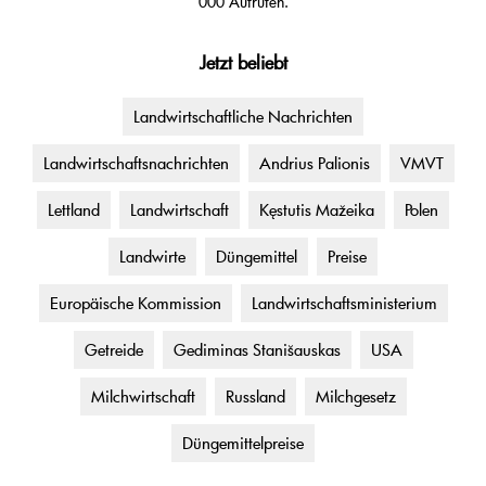
000 Aufrufen.
Jetzt beliebt
Landwirtschaftliche Nachrichten
Landwirtschaftsnachrichten
Andrius Palionis
VMVT
Lettland
Landwirtschaft
Kęstutis Mažeika
Polen
Landwirte
Düngemittel
Preise
Europäische Kommission
Landwirtschaftsministerium
Getreide
Gediminas Stanišauskas
USA
Milchwirtschaft
Russland
Milchgesetz
Düngemittelpreise