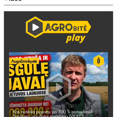
Augalininkystė
Kas nutinka pupoms po 100 % pažeidimo?
Bandymo rezultatai nustebino (VIDEO)