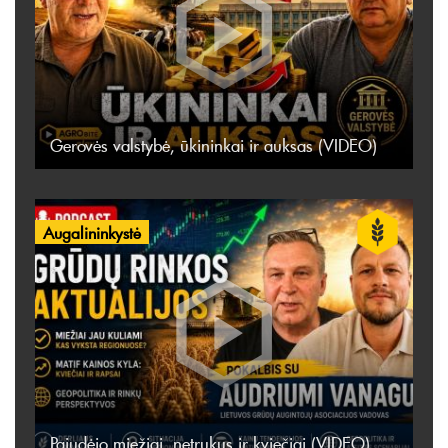
Gerovės valstybė, ūkininkai ir auksas (VIDEO)
Augalininkystė
Pajudėjo miežiai, netrukus ir kviečiai (VIDEO)