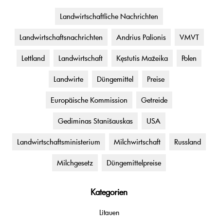
Landwirtschaftliche Nachrichten
Landwirtschaftsnachrichten
Andrius Palionis
VMVT
Lettland
Landwirtschaft
Kęstutis Mažeika
Polen
Landwirte
Düngemittel
Preise
Europäische Kommission
Getreide
Gediminas Stanišauskas
USA
Landwirtschaftsministerium
Milchwirtschaft
Russland
Milchgesetz
Düngemittelpreise
Kategorien
Litauen