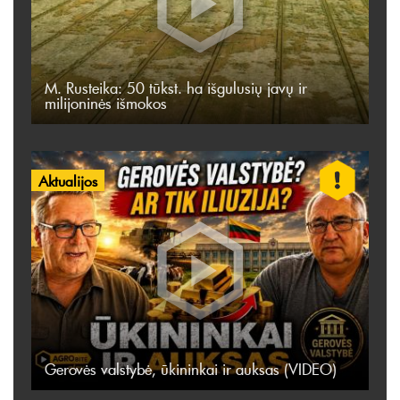
M. Rusteika: 50 tūkst. ha išgulusių javų ir
milijoninės išmokos
Aktualijos
Gerovės valstybė, ūkininkai ir auksas (VIDEO)