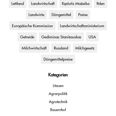
Lettland
Landwirtschaft
Kęstutis Mažeika
Polen
Landwirte
Düngemittel
Preise
Europäische Kommission
Landwirtschaftsministerium
Getreide
Gediminas Stanišauskas
USA
Milchwirtschaft
Russland
Milchgesetz
Düngemittelpreise
Kategorien
Litauen
Agrarpolitik
Agrotechnik
Bauernhof