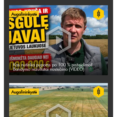
Augalininkystė
Kas nutinka pupoms po 100 % pažeidimo?
Bandymo rezultatai nustebino (VIDEO)
Augalininkystė