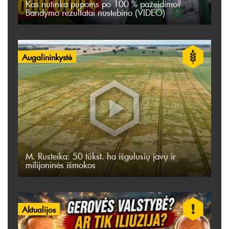
Kas nutinka pupoms po 100 % pažeidimo?
Bandymo rezultatai nustebino (VIDEO)
Augalininkystė
M. Rusteika: 50 tūkst. ha išgulusių javų ir
milijoninės išmokos
Aktualijos