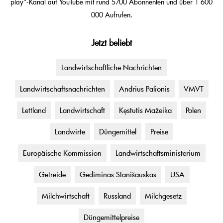
play"-Kanal auf YouTube mit rund 5700 Abonnenten und über 1 600
000 Aufrufen.
Jetzt beliebt
Landwirtschaftliche Nachrichten
Landwirtschaftsnachrichten
Andrius Palionis
VMVT
Lettland
Landwirtschaft
Kęstutis Mažeika
Polen
Landwirte
Düngemittel
Preise
Europäische Kommission
Landwirtschaftsministerium
Getreide
Gediminas Stanišauskas
USA
Milchwirtschaft
Russland
Milchgesetz
Düngemittelpreise