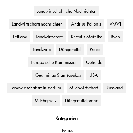
Landwirtschaftliche Nachrichten
Landwirtschaftsnachrichten
Andrius Palionis
VMVT
Lettland
Landwirtschaft
Kęstutis Mažeika
Polen
Landwirte
Düngemittel
Preise
Europäische Kommission
Getreide
Gediminas Stanišauskas
USA
Landwirtschaftsministerium
Milchwirtschaft
Russland
Milchgesetz
Düngemittelpreise
Kategorien
Litauen