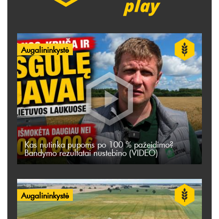
Augalininkystė
Kas nutinka pupoms po 100 % pažeidimo?
Bandymo rezultatai nustebino (VIDEO)
Augalininkystė