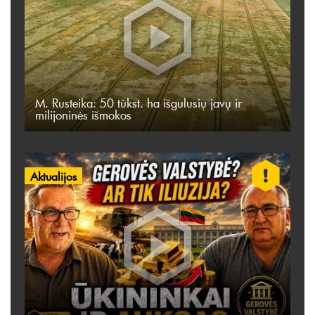
M. Rusteika: 50 tūkst. ha išgulusių javų ir
milijoninės išmokos
Aktualijos