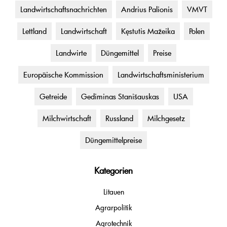
Landwirtschaftsnachrichten
Andrius Palionis
VMVT
Lettland
Landwirtschaft
Kęstutis Mažeika
Polen
Landwirte
Düngemittel
Preise
Europäische Kommission
Landwirtschaftsministerium
Getreide
Gediminas Stanišauskas
USA
Milchwirtschaft
Russland
Milchgesetz
Düngemittelpreise
Kategorien
Litauen
Agrarpolitik
Agrotechnik