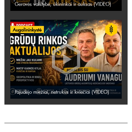
Gerovės valstybė, ūkininkai ir auksas (VIDEO)
Augalininkystė
Pajudėjo miežiai, netrukus ir kviečiai (VIDEO)