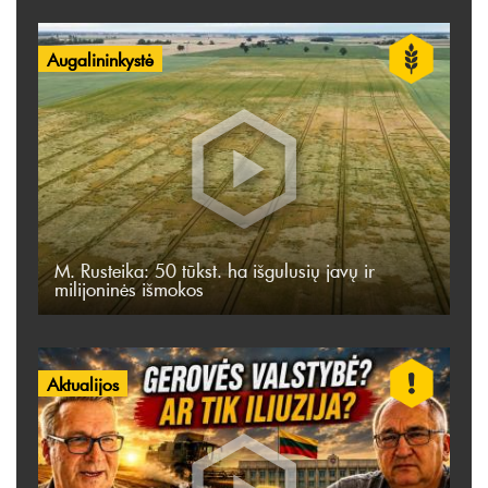
Augalininkystė
M. Rusteika: 50 tūkst. ha išgulusių javų ir
milijoninės išmokos
Aktualijos