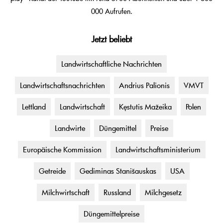
000 Aufrufen.
Jetzt beliebt
Landwirtschaftliche Nachrichten
Landwirtschaftsnachrichten
Andrius Palionis
VMVT
Lettland
Landwirtschaft
Kęstutis Mažeika
Polen
Landwirte
Düngemittel
Preise
Europäische Kommission
Landwirtschaftsministerium
Getreide
Gediminas Stanišauskas
USA
Milchwirtschaft
Russland
Milchgesetz
Düngemittelpreise