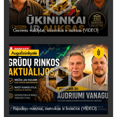
Gerovės valstybė, ūkininkai ir auksas (VIDEO)
Augalininkystė
Pajudėjo miežiai, netrukus ir kviečiai (VIDEO)