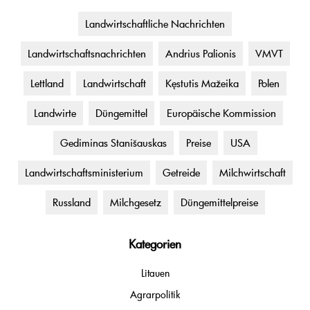
Landwirtschaftliche Nachrichten
Landwirtschaftsnachrichten
Andrius Palionis
VMVT
Lettland
Landwirtschaft
Kęstutis Mažeika
Polen
Landwirte
Düngemittel
Europäische Kommission
Gediminas Stanišauskas
Preise
USA
Landwirtschaftsministerium
Getreide
Milchwirtschaft
Russland
Milchgesetz
Düngemittelpreise
Kategorien
Litauen
Agrarpolitik