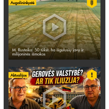
Augalininkystė
M. Rusteika: 50 tūkst. ha išgulusių javų ir
milijoninės išmokos
Aktualijos