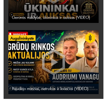
Gerovės valstybė, ūkininkai ir auksas (VIDEO)
Augalininkystė
Pajudėjo miežiai, netrukus ir kviečiai (VIDEO)